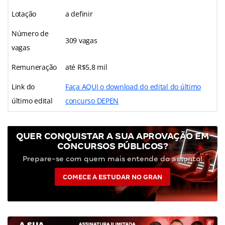
Lotação
a definir
Número de
309 vagas
vagas
Remuneração
até R$5,8 mil
Link do
Faça AQUI o download do edital do último
último edital
concurso DEPEN
QUER CONQUISTAR A SUA APROVAÇÃO EM
CONCURSOS PÚBLICOS?
Prepare-se com quem mais entende do assunto!
COMECE A ESTUDAR NO GRAN