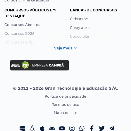
Cursos Online Gratuitos
CONCURSOS PÚBLICOS EM
BANCAS DE CONCURSOS
DESTAQUE
Cebraspe
Concursos Abertos
Cesgranrio
Concursos 2026
Consulplan
Concursos 2025
FCC
Veja mais
Concurso Nacional Unificado
FGV
Concurso Ibama
Idecan
Concurso MPU
Selecon
Editais publicados
Uniase
© 2012 - 2026 Gran Tecnologia e Educação S/A.
Vunesp
Política de privacidade
CONCURSOS POR PROFISSÃO
EXAME DE ORDEM
Termos de uso
Concursos Administrativos
OAB
Mapa do site
Concursos Educação
Prova OAB
Concursos Fiscais
Calendário OAB