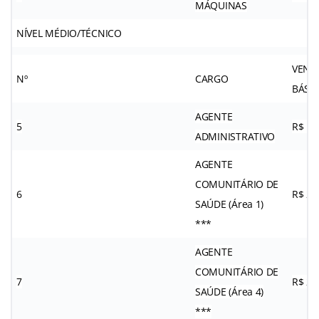
MÁQUINAS
NÍVEL MÉDIO/TÉCNICO
VENC
Nº
CARGO
BÁSI
AGENTE
5
R$ 1.
ADMINISTRATIVO
AGENTE
COMUNITÁRIO DE
6
R$ 2.
SAÚDE (Área 1)
***
AGENTE
COMUNITÁRIO DE
7
R$ 2.
SAÚDE (Área 4)
***