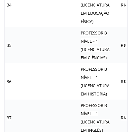
34
(LICENCIATURA
R$ 4.
EM EDUCAÇÃO
FÍSICA)
PROFESSOR B
NÍVEL – 1
35
R$ 4.
(LICENCIATURA
EM CIÊNCIAS)
PROFESSOR B
NÍVEL – 1
36
R$ 4.
(LICENCIATURA
EM HISTÓRIA)
PROFESSOR B
NÍVEL – 1
37
R$ 4.
(LICENCIATURA
EM INGLÊS)