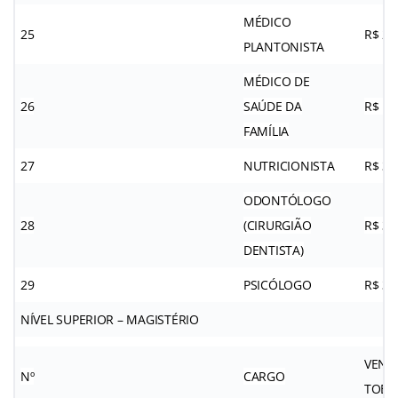
MÉDICO
25
R$ 2.
PLANTONISTA
MÉDICO DE
26
SAÚDE DA
R$ 11
FAMÍLIA
27
NUTRICIONISTA
R$ 3.
ODONTÓLOGO
28
(CIRURGIÃO
R$ 3.
DENTISTA)
29
PSICÓLOGO
R$ 3.
NÍVEL SUPERIOR – MAGISTÉRIO
VENC
Nº
CARGO
TOBÁ