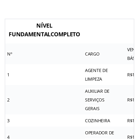
NÍVEL
FUNDAMENTALCOMPLETO
VENC
Nº
CARGO
BÁSI
AGENTE DE
1
R$1.3
LIMPEZA
AUXILIAR DE
2
SERVIÇOS
R$1.3
GERAIS
3
COZINHEIRA
R$1.3
OPERADOR DE
4
R$1.3