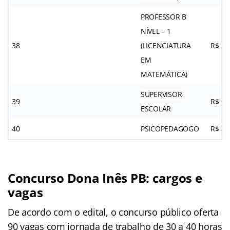
PROFESSOR B
NÍVEL – 1
38
(LICENCIATURA
R$ 4.
EM
MATEMÁTICA)
SUPERVISOR
39
R$ 4.
ESCOLAR
40
PSICOPEDAGOGO
R$ 4.
Concurso Dona Inês PB: cargos e
vagas
De acordo com o edital, o concurso público oferta
90 vagas com jornada de trabalho de 30 a 40 horas