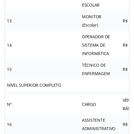
ESCOLAR
MONITOR
13
R$ 1.
(Escolar)
OPERADOR DE
14
SISTEMA DE
R$ 1.
INFORMÁTICA
TÉCNICO DE
15
R$ 1.
ENFERMAGEM
NÍVEL SUPERIOR COMPLETO
VENC
Nº
CARGO
BÁSI
ASSISTENTE
16
R$ 3.
ADMINISTRATIVO