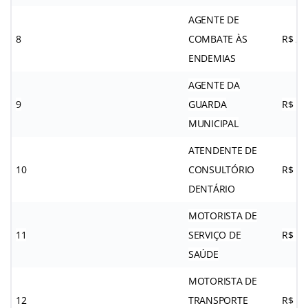
AGENTE DE
8
COMBATE ÀS
R$ 2.
ENDEMIAS
AGENTE DA
9
GUARDA
R$ 1.
MUNICIPAL
ATENDENTE DE
10
CONSULTÓRIO
R$ 1.
DENTÁRIO
MOTORISTA DE
11
SERVIÇO DE
R$ 1.
SAÚDE
MOTORISTA DE
12
TRANSPORTE
R$ 1.