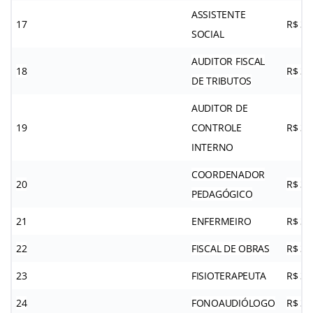
ASSISTENTE
17
R$ 3.
SOCIAL
AUDITOR FISCAL
18
R$ 3.
DE TRIBUTOS
AUDITOR DE
19
CONTROLE
R$ 3.
INTERNO
COORDENADOR
20
R$ 3.
PEDAGÓGICO
21
ENFERMEIRO
R$ 3.
22
FISCAL DE OBRAS
R$ 3.
23
FISIOTERAPEUTA
R$ 3.
24
FONOAUDIÓLOGO
R$ 3.