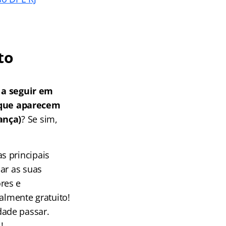
to
a seguir em
 que aparecem
ança)
? Se sim,
s principais
ar as suas
res e
almente gratuito!
dade passar.
!