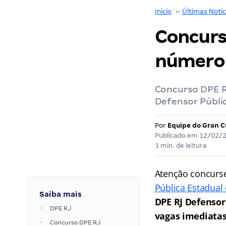
Início
››
Últimas Notíc
Concurs
número 
Concurso DPE RJ
Defensor Públi
Por
Equipe do Gran C
Publicado em
12/02/
1 min. de leitura
Atenção concursei
Pública Estadual 
Saiba mais
DPE RJ Defensor
DPE RJ
vagas imediata
Concurso DPE RJ