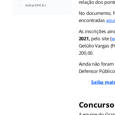
relação dos pont
Edital DPE RJ
No documento, fo
encontradas
aqu
As inscrições ain
2021,
pelo site (
w
Getúlio Vargas (F
200,00.
Ainda não foram 
Defensor Público 
Saiba mais
Concurso 
A equipe do Gran