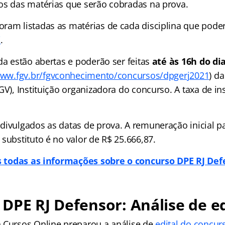
os das matérias que serão cobradas na prova.
ram listadas as matérias de cada disciplina que pode
i
.
da estão abertas e poderão ser feitas
até às 16h do di
ww.fgv.br/fgvconhecimento/concursos/dpgerj2021
) d
GV), Instituição organizadora do concurso. A taxa de in
divulgados as datas de prova. A remuneração inicial p
substituto é no valor de R$ 25.666,87.
 todas as informações sobre o concurso DPE RJ De
DPE RJ Defensor: Análise de ed
 Cursos Online preparou a análise de
edital do concur