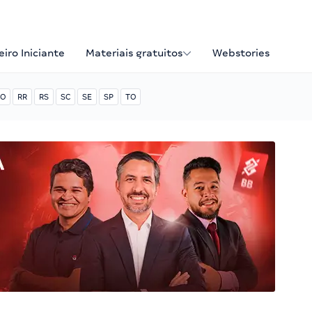
iro Iniciante
Materiais gratuitos
Webstories
O
RR
RS
SC
SE
SP
TO