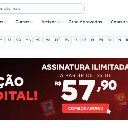
os
Cursos
Artigos
Gran Aprovados
Concurse
DF
ES
GO
MA
MG
MS
MT
PA
PB
PE
PI
PR
RJ
RN
R