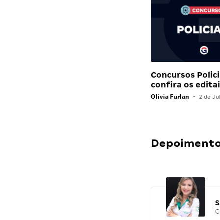
Concursos Polici
confira os edit
Olivia Furlan
•
2 de Ju
Depoimentos
S
C