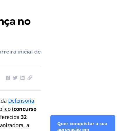
nça no
reira inicial de
l da
Defensoria
lico (
concurso
oferecida
32
Quer conquistar a sua
anizadora, a
aprovação em