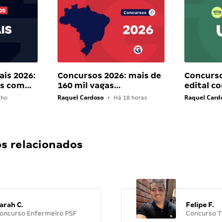
ais 2026:
Concursos 2026: mais de
Concurso
ais com…
160 mil vagas…
edital c
Raquel Cardoso
Raquel Card
lho
•
Há 18 horas
 relacionados
arah C.
Felipe F.
oncurso Enfermeiro PSF
Concurso T