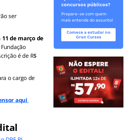
concursos públicos?
Prepare-se com quem
rão ser
mais entende do assunto!
Comece a estudar no
a 11 de março de
Gran Cursos
a Fundação
scrição é de R$
ara o cargo de
fensor aqui
ital
so DPE RJ