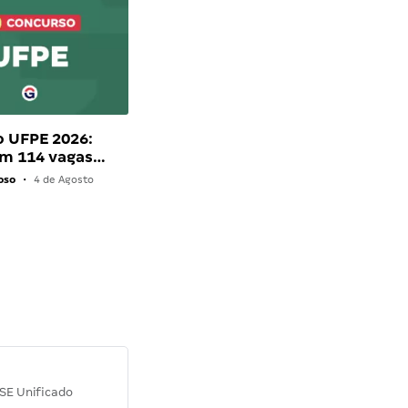
 UFPE 2026:
om 114 vagas…
oso
•
4 de Agosto
Diana M.
SE Unificado
Concurso SEPLAG CE