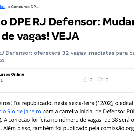
ias
››
Concurso DPE RJ Defensor: Mudança no número de vagas! VEJA
o DPE RJ Defensor: Muda
de vagas! VEJA
 Defensor: oferecerá 32 vagas imediatas para car
co.
ursos Online
0
0
21
ros! Foi republicado, nesta sexta-feira (12/02), o edita
do Rio de Janeiro
para a carreira inicial de Defensor Púb
). A correção foi feita no número de vagas, de 38 será 
s
. Além disso, também foi publicado pela comissão org