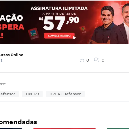
ursos Online
0
0
21
bre:
Defensor
DPE RJ
DPE RJ Defensor
ecomendadas