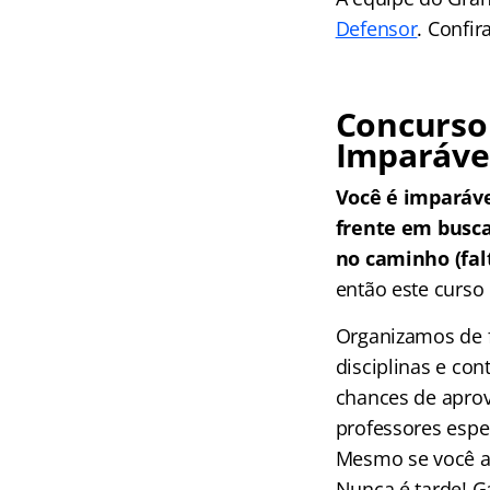
Defensor
. Confir
Concurso 
Imparáve
Você é imparáv
frente em busc
no caminho (falt
então este curso 
Organizamos de f
disciplinas e co
chances de aprov
professores espec
Mesmo se você ai
Nunca é tarde! G