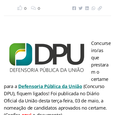
0
0
Concurse
iro/as
que
prestara
m o
certame
para a
Defensoria Pública da União
(Concurso
DPU), fiquem ligados! Foi publicada no Diário
Oficial da União desta terça-feira, 03 de maio, a
nomeação de candidatos aprovados no certame.
(Confira
aqui
o documento).