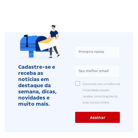
Cadastre-se e
receba as
notícias em
Concordo com a Política de
destaque da
Privacidade e aceito
semana, dicas,
receber comunicações do
novidades e
Gran Cursos Online.
muito mais.