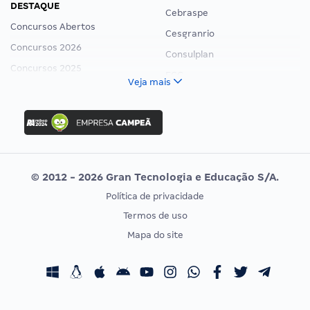
DESTAQUE
Cebraspe
Concursos Abertos
Cesgranrio
Concursos 2026
Consulplan
Concursos 2025
FCC
Veja mais
Concurso Nacional Unificado
FGV
Concurso Ibama
Idecan
Concurso MPU
Selecon
Editais publicados
Uniase
© 2012 - 2026 Gran Tecnologia e Educação S/A.
Vunesp
Política de privacidade
CONCURSOS POR PROFISSÃO
EXAME DE ORDEM
Termos de uso
Concursos Administrativos
OAB
Mapa do site
Concursos Educação
Prova OAB
Concursos Fiscais
Calendário OAB
Concursos Jurídicos
Questões OAB
Concursos Militares
Recursos OAB