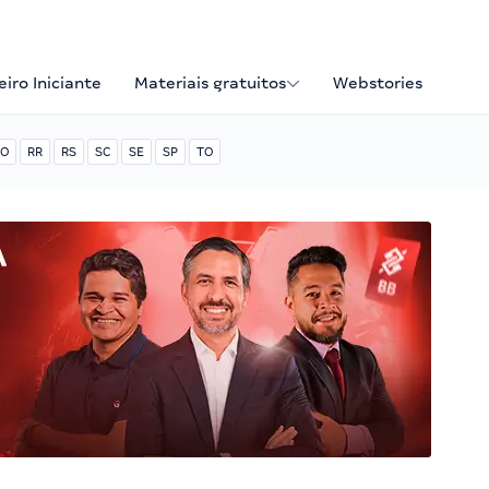
iro Iniciante
Materiais gratuitos
Webstories
O
RR
RS
SC
SE
SP
TO