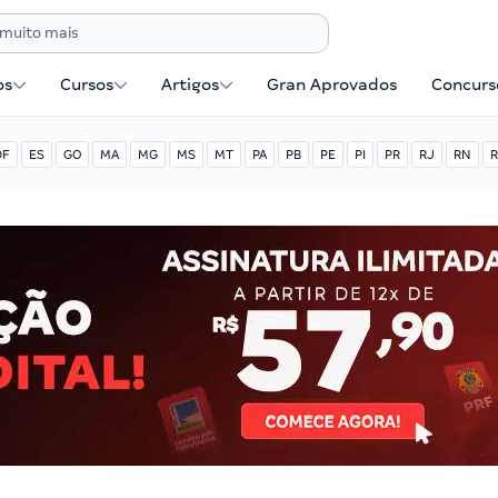
os
Cursos
Artigos
Gran Aprovados
Concurse
DF
ES
GO
MA
MG
MS
MT
PA
PB
PE
PI
PR
RJ
RN
R