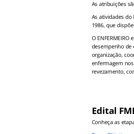
As atribuições sã
As atividades do
1986, que dispõe
O ENFERMEIRO exe
desempenho de c
organização, coo
enfermagem nos p
revezamento, con
Edital FM
Conheça as
etap