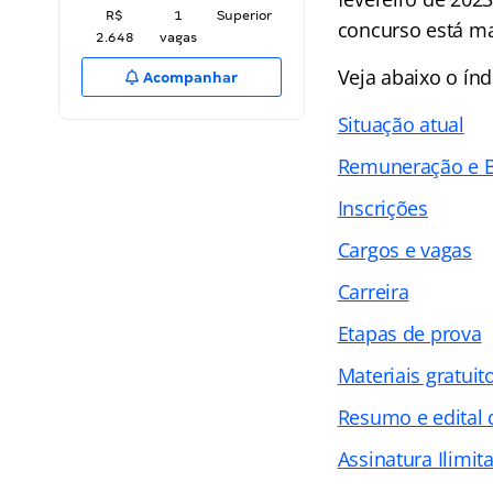
R$
1
Superior
concurso está ma
2.648
vagas
Veja abaixo o
índ
Acompanhar
Situação atual
Remuneração e B
Inscrições
Cargos e vagas
Carreira
Etapas de prova
Materiais gratuit
Resumo e edital
Assinatura Ilimit