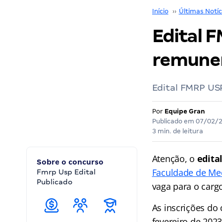
Início
››
Últimas Notíc
Edital 
remuner
Edital FMRP USP
Por
Equipe Gran
Publicado em
07/02/
3 min. de leitura
Atenção, o
edita
Sobre o concurso
Faculdade de Med
Fmrp Usp Edital
Publicado
vaga para o carg
As inscrições do 
fevereiro de 2023