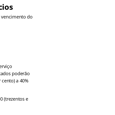
cios
o vencimento do
erviço
atados poderão
r cento) a 40%
0 (trezentos e