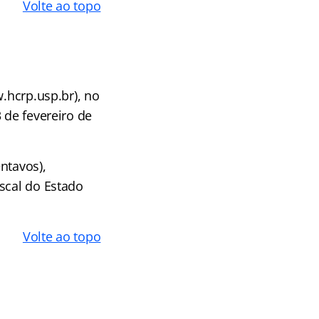
Volte ao topo
w.hcrp.usp.br), no
 de fevereiro de
entavos),
scal do Estado
Volte ao topo