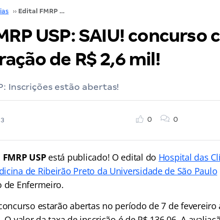
ias
››
Edital FMRP USP: SAIU! concurso com remuneração de R$ 2,6 mil!
FMRP USP: SAIU! concurso
ação de R$ 2,6 mil!
: Inscrições estão abertas!
0
0
23
l FMRP USP
está publicado! O edital do
Hospital das Cl
icina de Ribeirão Preto da Universidade de São Paulo
o de Enfermeiro.
concurso estarão abertas no período de 7 de fevereiro 
. O valor da taxa de inscrição é de R$ 136,06. A avaliaç