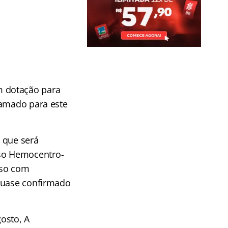
m dotação para
ramado para este
 que será
so Hemocentro-
sso com
 quase confirmado
osto, A