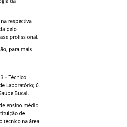
ogia da
 na respectiva
ida pelo
sse profissional.
ão, para mais
 3 – Técnico
de Laboratório; 6
 Saúde Bucal.
 de ensino médio
tituição de
o técnico na área