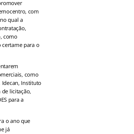
 promover
 Hemocentro, com
 no qual a
ontratação,
o, como
o certame para o
sentarem
omerciais, como
 Idecan, Instituto
 de licitação,
ES para a
ara o ano que
e já