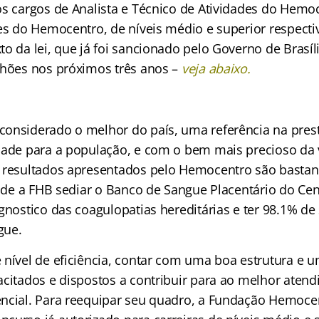
os cargos de Analista e Técnico de Atividades do Hemo
des do Hemocentro, de níveis médio e superior respect
o da lei, que já foi sancionado pelo Governo de Brasíl
lhões nos próximos três anos –
veja abaixo.
onsiderado o melhor do país, uma referência na prest
dade para a população, e com o bem mais precioso da v
resultados apresentados pelo Hemocentro são bastant
o de a FHB sediar o Banco de Sangue Placentário do Cen
gnostico das coagulopatias hereditárias e ter 98.1% de
gue.
 nível de eficiência, contar com uma boa estrutura e 
acitados e dispostos a contribuir para ao melhor aten
ncial. Para reequipar seu quadro, a Fundação Hemocen