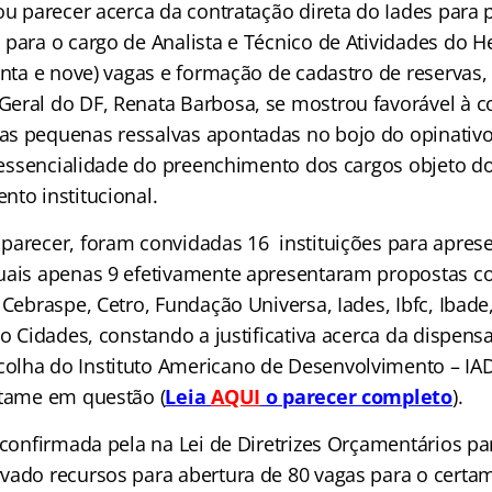
tou parecer acerca da contratação direta do Iades para
 para o cargo de Analista e Técnico de Atividades do
enta e nove) vagas e formação de cadastro de reservas,
eral do DF, Renata Barbosa, se mostrou favorável à c
as pequenas ressalvas apontadas no bojo do opinativ
da essencialidade do preenchimento dos cargos objeto d
nto institucional.
parecer, foram convidadas 16 instituições para apre
uais apenas 9 efetivamente apresentaram propostas c
 Cebraspe, Cetro, Fundação Universa, Iades, Ibfc, Ibade,
to Cidades, constando a justificativa acerca da dispensa
lha do Instituto Americano de Desenvolvimento – IAD
rtame em questão (
Leia
AQUI
o parecer completo
).
á confirmada pela na Lei de Diretrizes Orçamentários p
vado recursos para abertura de 80 vagas para o certam