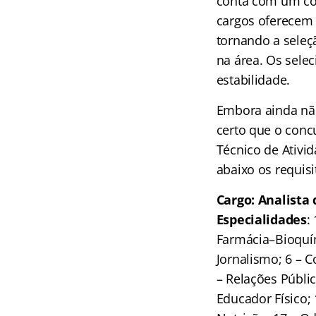
conta com um con
cargos oferecem 
tornando a seleç
na área. Os selec
estabilidade.
Embora ainda não
certo que o conc
Técnico de Ativi
abaixo os requisi
Cargo: Analista
Especialidades
:
Farmácia–Bioquími
Jornalismo; 6 – 
– Relações Públic
Educador Físico; 