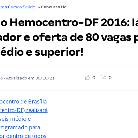
ran Cursos Saúde
››
Concurso Hemocentro-DF 2016: Iades organizador e oferta de 80 vagas para os níveis médio e superior!
o Hemocentro-DF 2016: I
dor e oferta de 80 vagas 
édio e superior!
0
0
16
• Atualizado em
30/10/21