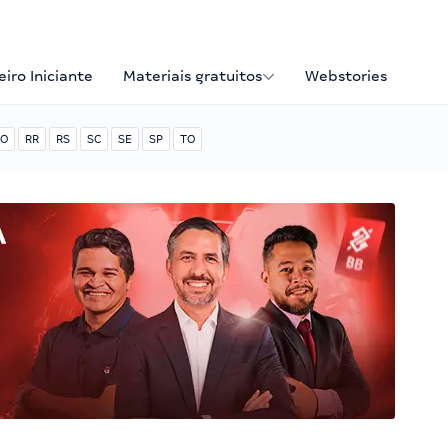
iro Iniciante
Materiais gratuitos
Webstories
O
RR
RS
SC
SE
SP
TO