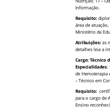
Nutrição; 17 – Od
Informação.
Requisito:
diplo
área de atuação, 
Ministério da Edu
Atribuições:
as 
detalhes leia a í
Cargo: Técnico 
Especialidades
:
de Hemoterapia e
– Técnico em Con
Requisito:
certi
para o cargo de A
Ensino reconheci