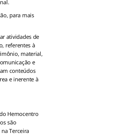
nal.
ão, para mais
tar atividades de
, referentes à
imônio, material,
 comunicação e
lvam conteúdos
rea e inerente à
s do Hemocentro
tos são
 na Terceira