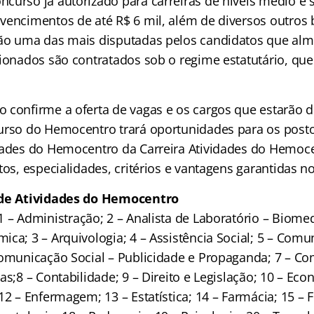
curso já autorizado para carreiras de níveis médio e 
vencimentos de até R$ 6 mil, além de diversos outros b
ão uma das mais disputadas pelos candidatos que alm
ionados são contratados sob o regime estatutário, que 
 confirme a oferta de vagas e os cargos que estarão di
urso do Hemocentro trará oportunidades para os posto
dades do Hemocentro da Carreira Atividades do Hemoce
tos, especialidades, critérios e vantagens garantidas n
 de Atividades do Hemocentro
 1 – Administração; 2 – Analista de Laboratório – Biome
ca; 3 – Arquivologia; 4 – Assistência Social; 5 – Comu
Comunicação Social – Publicidade e Propaganda; 7 – Co
as;8 – Contabilidade; 9 – Direito e Legislação; 10 – Eco
12 – Enfermagem; 13 – Estatística; 14 – Farmácia; 15 – Fi