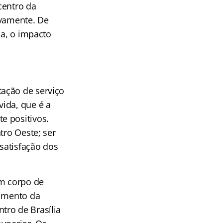
centro da
ivamente. De
ia, o impacto
ação de serviço
ida, que é a
e positivos.
tro Oeste; ser
 satisfação dos
um corpo de
dimento da
tro de Brasília