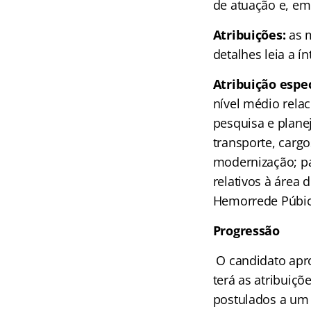
de atuação e, em 
Atribuições:
as 
detalhes leia a ín
Atribuição espe
nível médio relac
pesquisa e plane
transporte, carg
modernização; p
relativos à área 
Hemorrede Púbica
Progressão
O candidato apr
terá as atribuiçõ
postulados a um o