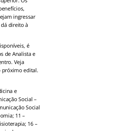
superior. Os
enefícios,
ejam ingressar
dá direito à
sponíveis, é
s de Analista e
ntro. Veja
o próximo edital.
dicina e
nicação Social –
municação Social
nomia; 11 –
sioterapia; 16 –