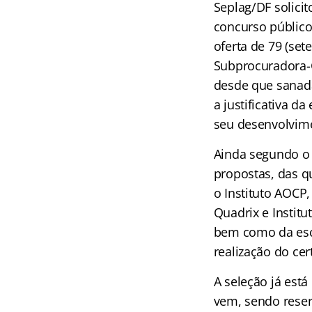
Seplag/DF solici
concurso público
oferta de 79 (set
Subprocuradora-G
desde que sanad
a justificativa 
seu desenvolvime
Ainda segundo o 
propostas, das q
o Instituto AOCP,
Quadrix e Institu
bem como da esco
realização do ce
A seleção já est
vem, sendo reser