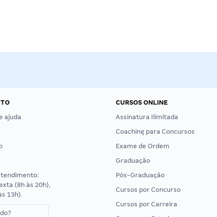
NTO
CURSOS ONLINE
e ajuda
Assinatura Ilimitada
Coaching para Concursos
p
Exame de Ordem
Graduação
atendimento:
Pós-Graduação
exta (8h às 20h),
Cursos por Concurso
às 13h).
Cursos por Carreira
ado?