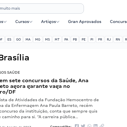
os
Cursos
Artigos
Gran Aprovados
Concurse
DF
ES
GO
MA
MG
MS
MT
PA
PB
PE
PI
PR
RJ
RN
R
rasília
SOS SAÚDE
em sete concursos da Saúde, Ana
reto agora garante vaga no
ro/DF
lista de Atividades da Fundação Hemocentro de
área da Enfermagem Ana Paula Barreto, recém
concurso da instituição, conta que sempre quis
e caminho para si. “A carreira pública…
Compartilhe: