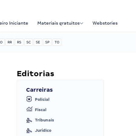
iro Iniciante
Materiais gratuitos
Webstories
O
RR
RS
SC
SE
SP
TO
Editorias
Carreiras
Policial
Fiscal
Tribunais
Jurídico