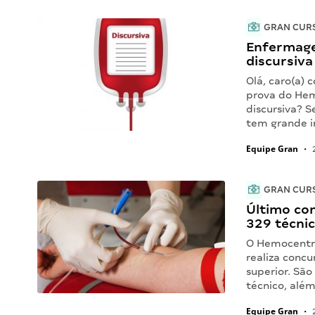
GRAN CUR
Enfermage
discursiv
Olá, caro(a) 
prova do Hem
discursiva? 
tem grande i
Equipe Gran
•
2
GRAN CUR
Último co
329 técnic
O Hemocentro
realiza concu
superior. São
técnico, alé
Equipe Gran
•
2