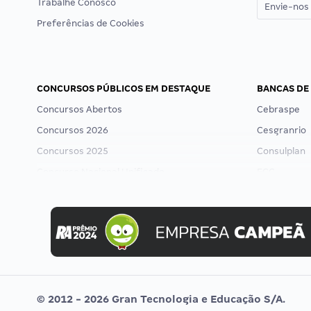
Trabalhe Conosco
Envie-nos 
Preferências de Cookies
CONCURSOS PÚBLICOS EM DESTAQUE
BANCAS DE
Concursos Abertos
Cebraspe
Concursos 2026
Cesgranrio
Concursos 2025
Consulplan
Concurso Nacional Unificado
FCC
Concurso Ibama
FGV
Concurso MPU
Idecan
Editais publicados
Selecon
Uniase
Vunesp
© 2012 - 2026 Gran Tecnologia e Educação S/A.