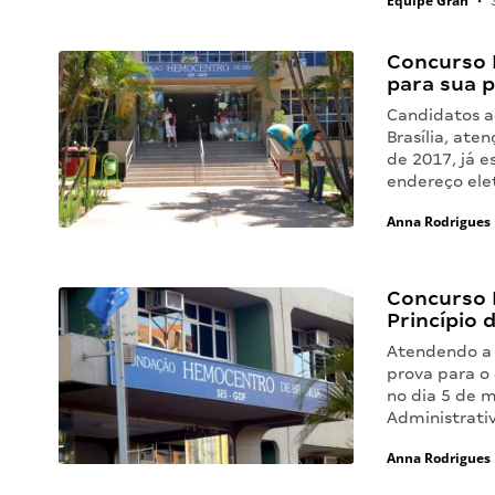
Equipe Gran
•
3
Concurso 
para sua p
Candidatos a
Brasília, ate
de 2017, já 
endereço ele
Anna Rodrigues
Concurso 
Princípio 
Atendendo a 
prova para o 
no dia 5 de m
Administrati
Anna Rodrigues