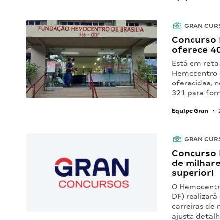
GRAN CUR
Concurso 
oferece 4
Está em reta 
Hemocentro d
oferecidas, n
321 para for
Equipe Gran
•
2
GRAN CUR
Concurso 
de milhar
superior!
O Hemocentro
DF) realizará
carreiras de 
ajusta detal