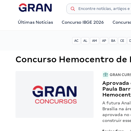
Últimas Notícias
Concurso IBGE 2026
Concurs
AC
AL
AM
AP
BA
CE
Concurso Hemocentro de B
GRAN CUR
Aprovada 
Paula Bar
Hemocent
A futura Ana
Brasília na 
aprovada no 
construir ess