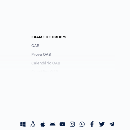
EXAME DE ORDEM
OAB
Prova OAB
Calendário OAB
Questões OAB
Recursos OAB
Exame de Ordem