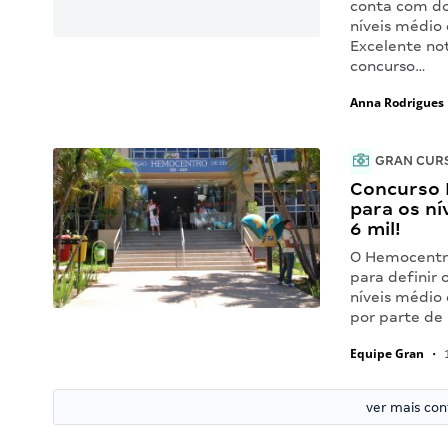
conta com do
níveis médio 
Excelente no
concurso…
Anna Rodrigues
GRAN CUR
Concurso 
para os ní
6 mil!
O Hemocentro
para definir 
níveis médio 
por parte de
Equipe Gran
•
1
ver mais co