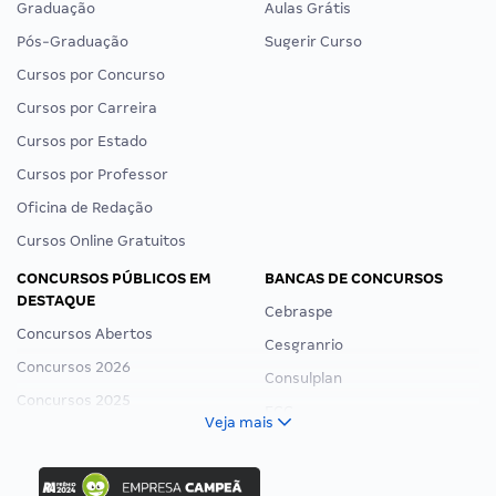
Graduação
Aulas Grátis
Pós-Graduação
Sugerir Curso
Cursos por Concurso
Cursos por Carreira
Cursos por Estado
Cursos por Professor
Oficina de Redação
Cursos Online Gratuitos
CONCURSOS PÚBLICOS EM
BANCAS DE CONCURSOS
DESTAQUE
Cebraspe
Concursos Abertos
Cesgranrio
Concursos 2026
Consulplan
Concursos 2025
FCC
Veja mais
Concurso Nacional Unificado
FGV
Concurso Ibama
Idecan