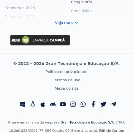
Cesgranrio
Concursos 2026
Consulplan
Concursos 2025
FCC
Veja mais
Concurso Nacional Unificado
FGV
Concurso Ibama
Idecan
Concurso MPU
Selecon
Editais publicados
Uniase
© 2012 - 2026 Gran Tecnologia e Educação S/A.
Vunesp
Política de privacidade
CONCURSOS POR PROFISSÃO
EXAME DE ORDEM
Termos de uso
Concursos Administrativos
OAB
Mapa do site
Concursos Educação
Prova OAB
Concursos Fiscais
Calendário OAB
Concursos Jurídicos
Questões OAB
Concursos Militares
Recursos OAB
Gran é uma marca da empresa
Gran Tecnologia e Educação S/A
, CNPJ:
Concursos Policiais
Exame de Ordem
18.260.822/0001-77, SBS Quadra 02, Bloco J, Lote 10, Edifício Carlton