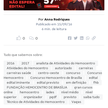
Por
Anna Rodrigues
Publicado em
15/09/16
6 min. de leitura
0
0
Tudo que sabemos sobre:
2016
2017
analista de Atividades do Hemocentro
Atividades do Hemocentro
autorizado
carreiras
carreiras saúde
centro-oeste
concurso
Concurso
Hemocentro
Concurso Hemocentro de Brasília
edital
edital iminente
edital previsto
em definição
fhb
FUNDAÇÃO HEMOCENTRO DE BRASÍLIA
gran cursos
online
hemocentro
iades
nível médio
nível
superior
organizador
pgdf
previsto
saiba tudo
Técnico de Atividades do Hemocentro
Vagas