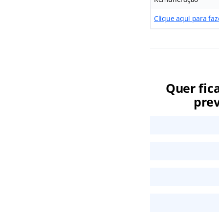
Clique aqui para fa
Quer fic
prev