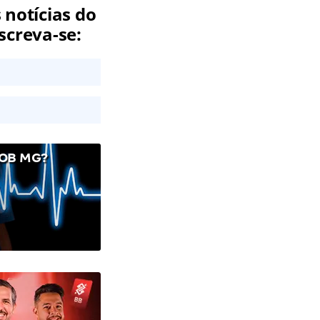
 notícias do
screva-se:
OB MG?