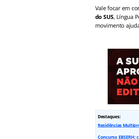
Vale focar em c
do SUS
, Língua 
movimento ajuda 
Destaques:
Residências Multipr
Concurso EBSERH: co