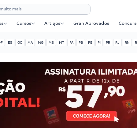
os
Cursos
Artigos
Gran Aprovados
Concurse
DF
ES
GO
MA
MG
MS
MT
PA
PB
PE
PI
PR
RJ
RN
R