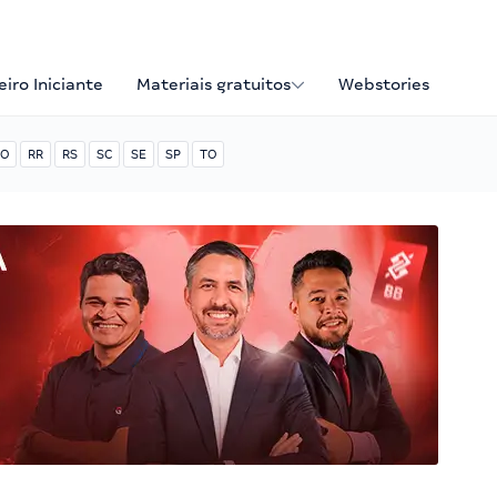
iro Iniciante
Materiais gratuitos
Webstories
O
RR
RS
SC
SE
SP
TO