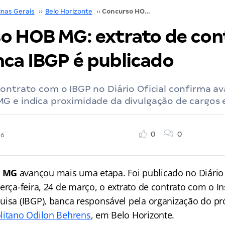
inas Gerais
››
Belo Horizonte
››
Concurso HOB MG: extrato de contrato com banca IBGP é publicado
o HOB MG: extrato de con
ca IBGP é publicado
ontrato com o IBGP no Diário Oficial confirma a
G e indica proximidade da divulgação de cargos
0
0
26
B MG
avançou mais uma etapa. Foi publicado no Diário 
erça-feira, 24 de março, o extrato de contrato com o Ins
uisa (IBGP), banca responsável pela organização do pr
litano Odilon Behrens
, em Belo Horizonte.