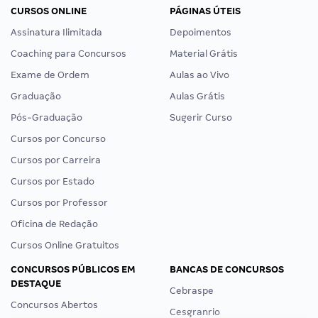
Validador de documentos
Horário de atendimento:
segunda a sexta (8h às 20h),
Conveniados
sábado (9h às 13h).
Programa de Afiliados
Foi aprovado?
Trabalhe Conosco
Envie-nos a sua história!
Preferências de Cookies
CURSOS ONLINE
PÁGINAS ÚTEIS
Assinatura Ilimitada
Depoimentos
Coaching para Concursos
Material Grátis
Exame de Ordem
Aulas ao Vivo
Graduação
Aulas Grátis
Pós-Graduação
Sugerir Curso
Cursos por Concurso
Cursos por Carreira
Cursos por Estado
Cursos por Professor