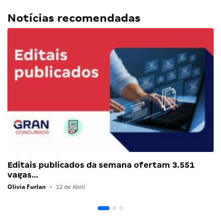
Tudo que sabemos sobre:
concurso
edital
gran cursos online
ibge
inscrições
nível médio
nível superior
Vagas
Notícias recomendadas