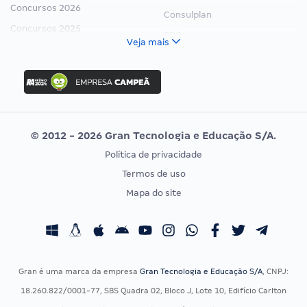
Oficina de Redação
Cursos Online Gratuitos
CONCURSOS PÚBLICOS EM
BANCAS DE CONCURSOS
DESTAQUE
Cebraspe
Concursos Abertos
Cesgranrio
Concursos 2026
Consulplan
Concursos 2025
FCC
Veja mais
Concurso Nacional Unificado
FGV
Concurso Ibama
Idecan
Concurso MPU
Selecon
Editais publicados
Uniase
© 2012 - 2026 Gran Tecnologia e Educação S/A.
Vunesp
Política de privacidade
CONCURSOS POR PROFISSÃO
EXAME DE ORDEM
Termos de uso
Concursos Administrativos
OAB
Mapa do site
Concursos Educação
Prova OAB