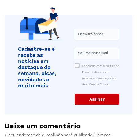
Cadastre-se e
receba as
notícias em
Concordo com a Política de
destaque da
Privacidade e aceito
semana, dicas,
receber comunicações do
novidades e
Gran Cursos Online.
muito mais.