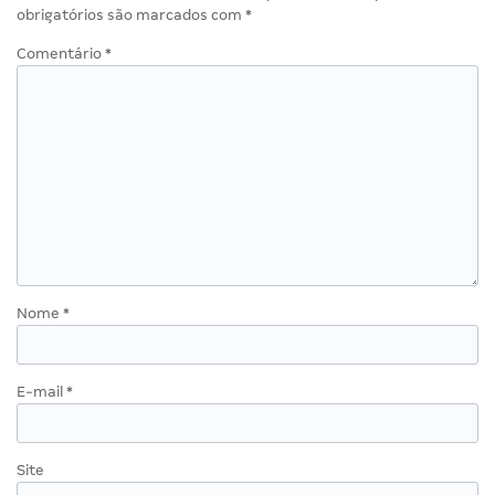
Deixe um comentário
O seu endereço de e-mail não será publicado.
Campos
obrigatórios são marcados com
*
Comentário
*
Nome
*