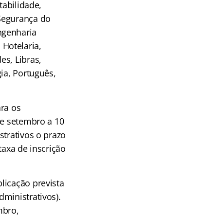
tabilidade,
Segurança do
ngenharia
, Hotelaria,
es, Libras,
ia, Português,
ara os
de setembro a 10
strativos o prazo
taxa de inscrição
licação prevista
ministrativos).
mbro,