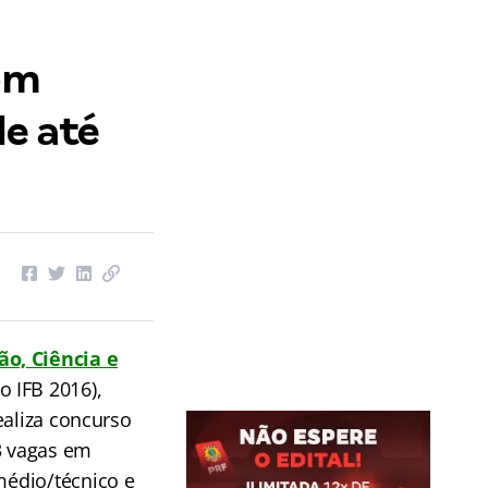
com
de até
ão, Ciência e
 IFB 2016),
realiza concurso
3 vagas em
médio/técnico e