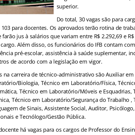
superior.
Do total, 30 vagas são para carg
 103 para docentes. Os aprovados terão rotina de trab
farão jus à salários que variam entre R$ 2.292,69 e R$
cargo. Além disso, os funcionários do IFB contam com 
tência pré-escolar, assistência à saúde suplementar, in
tros de acordo com a legislação em vigor.
 na carreira de técnico-administrativo são Auxiliar em
atório/Biologia, Técnico em Laboratório/Física, Técni
rmática, Técnico em Laboratório/Móveis e Esquadrias,
ica, Técnico em Laboratório/Segurança do Trabalho , 
guagem de Sinais, Assistente Social, Auditor, Psicólogo
onais e Tecnólogo/Gestão Pública.
 docente há vagas para os cargos de Professor do Ensin