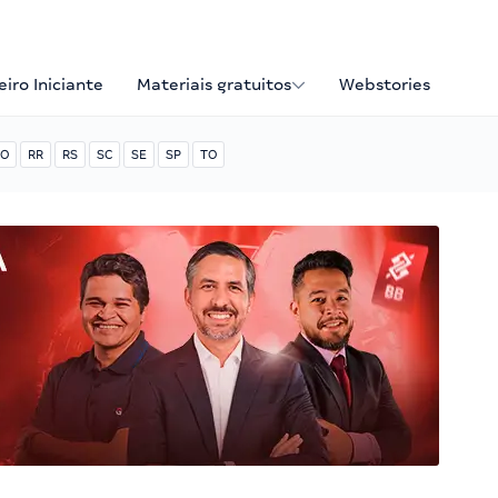
iro Iniciante
Materiais gratuitos
Webstories
O
RR
RS
SC
SE
SP
TO