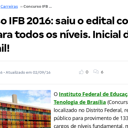
Carreiras
››
Concurso IFB 2016: saiu o edital com vagas para todos os níveis. Inicial de até R$ 9,5 mil!
 IFB 2016: saiu o edital 
ra todos os níveis. Inicial 
il!
0
6
16
• Atualizado em
02/09/16
O
Instituto Federal de Educaç
Tenologia de Brasília
(Concurso
localizado no Distrito Federal, 
público para provimento de 13
cargos de níveis fundamental, 