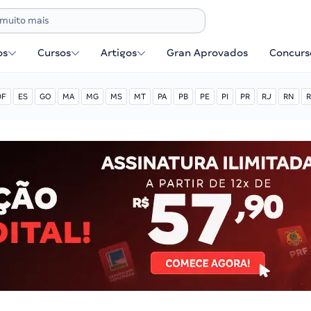
os
Cursos
Artigos
Gran Aprovados
Concurse
DF
ES
GO
MA
MG
MS
MT
PA
PB
PE
PI
PR
RJ
RN
R