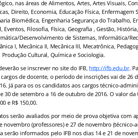
gico, nas áreas de Alimentos, Artes, Artes Visuais, Con
cas, Direito, Economia, Educação Física, Enfermagem 
aria Biomédica, Engenharia Segurança do Trabalho, E
, Eventos, Filosofia, Física, Geografia , Gestão, História
ormática/Desenvolvimento de Sistemas, Informática/Red
ica I, Mecânica II, Mecânica III, Mecatrônica, Pedagog
 Produção Cultural, Química e Sociologia.
everão se inscrever no site do IFB,
http://ifb.edu.br
. P
 cargos de docente, o período de inscrições vai de 26 
16. Já para os os candidatos aos cargos técnico-admini
de 30 de setembro a 16 de outubro de 2016. O valor da 
,00 e R$ 150,00.
tos serão avaliados por meio de prova objetiva com ap
de novembro (professores) e 27 de novembro (técnico-ad
va serão informados pelo IFB nos dias 14 e 21 de nove