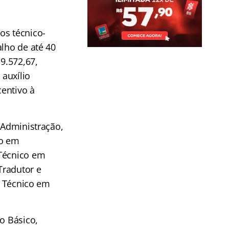
os técnico-
alho de até 40
 9.572,67,
auxílio
centivo à
 Administração,
co em
 Técnico em
Tradutor e
, Técnico em
o Básico,