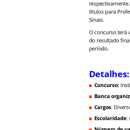
respectivamente.
títulos para Prof
Sinais.
O concurso terá 
do resultado fina
período.
Detalhes:
Concurso:
Inst
Banca organi
Cargos
: Divers
Escolaridade
:
Número de va