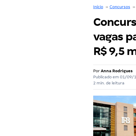
Início
››
Concursos
››
Concurso
vagas pa
R$ 9,5 m
Por
Anna Rodrigues
Publicado em
01/09/
2 min. de leitura