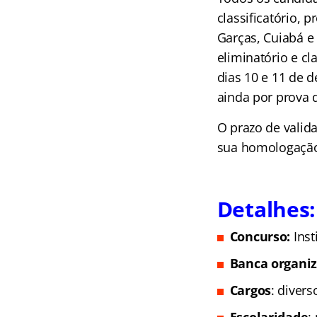
classificatório, 
Garças, Cuiabá e
eliminatório e cl
dias 10 e 11 de 
ainda por prova de
O prazo de valid
sua homologação 
Detalhes:
Concurso:
Ins
Banca organi
Cargos
: divers