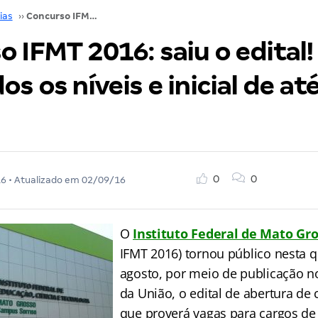
ias
››
Concurso IFMT 2016: saiu o edital! Vagas para todos os níveis e inicial de até R$ 9,5 mil!
 IFMT 2016: saiu o edital!
os os níveis e inicial de at
0
0
16
• Atualizado em
02/09/16
O
Instituto Federal de Mato Gr
IFMT 2016) tornou público nesta qu
agosto, por meio de publicação no
da União, o edital de abertura de
que proverá vagas para cargos de 