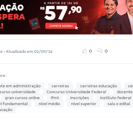
0
0
16
• Atualizado em
02/09/16
bre:
nte em administração
carreiras
carreiras educação
ce
curso universidade
Concurso Universidade Federal
docente
gran cursos online
ifmt
inscrições
instituto federal
el fundamental
nível médio
nível superior
saiu o edital
ucação