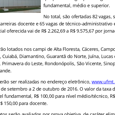
fundamental, médio e superior.
No total, são ofertadas 82 vagas,
arreiras docente e 65 vagas de técnico-administrativo
al oferecida vai de R$ 2.262,69 a R$ 9.575,67 por jorn
ão lotados nos campi de Alta Floresta, Cáceres, Camp
, Cuiabá, Diamantino, Guarantã do Norte, Juína, Lucas 
, Primavera do Leste, Rondonópolis, São Vicente, Sino
rande.
erão ser realizadas no endereço eletrônico,
www.ufmt.
 de setembro a 2 de outubro de 2016. O valor da taxa d
el fundamental, R$ 100,00 para nível médio/técnico, R
R$ 150,00 para docente.
os serão avaliados por prova objetiva, de caráter elim