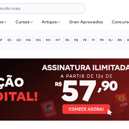
os
Cursos
Artigos
Gran Aprovados
Concurse
DF
ES
GO
MA
MG
MS
MT
PA
PB
PE
PI
PR
RJ
RN
R