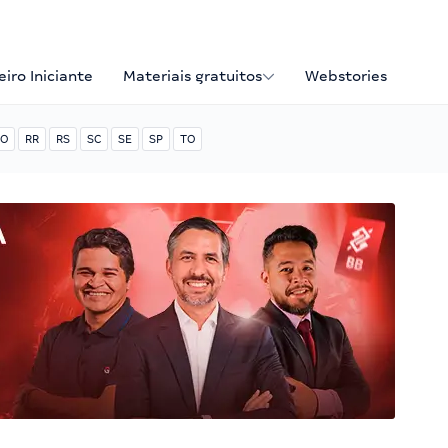
iro Iniciante
Materiais gratuitos
Webstories
O
RR
RS
SC
SE
SP
TO