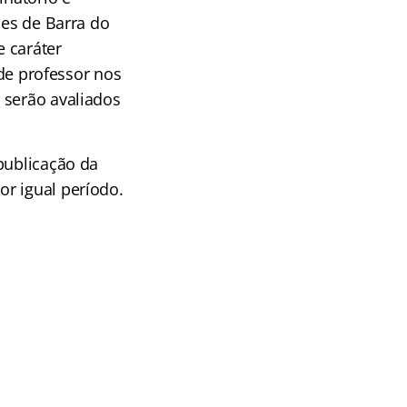
des de Barra do
 caráter
 de professor nos
 serão avaliados
publicação da
r igual período.