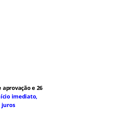
 aprovação e 26
ício imediato,
 juros