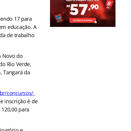
 sendo 17 para
 em educação. A
ada de trabalho
o Novo do
do Rio Verde,
p, Tangará da
br/concursos/
,
e inscrição é de
$ 120,00 para
inatório e