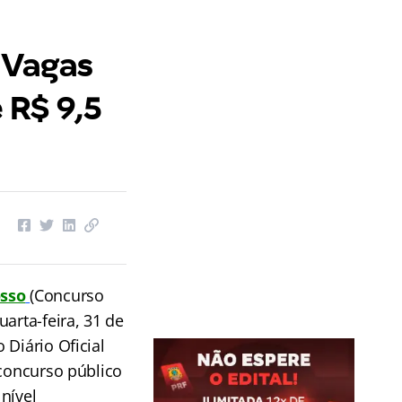
 Vagas
é R$ 9,5
osso
(Concurso
arta-feira, 31 de
 Diário Oficial
 concurso público
nível