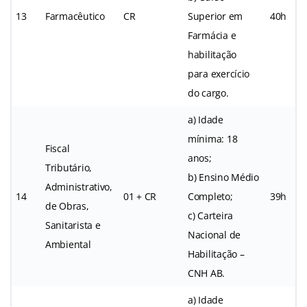
13
Farmacêutico
CR
Superior em
40h
Farmácia e
habilitação
para exercício
do cargo.
a) Idade
mínima: 18
Fiscal
anos;
Tributário,
b) Ensino Médio
Administrativo,
14
01 + CR
Completo;
39h
de Obras,
c) Carteira
Sanitarista e
Nacional de
Ambiental
Habilitação –
CNH AB.
a) Idade