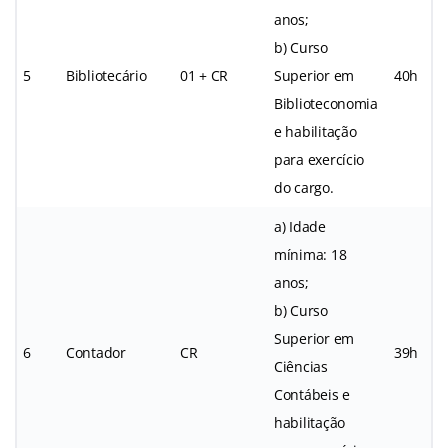
anos;
b) Curso
5
Bibliotecário
01 + CR
Superior em
40h
Biblioteconomia
e habilitação
para exercício
do cargo.
a) Idade
mínima: 18
anos;
b) Curso
Superior em
6
Contador
CR
39h
Ciências
Contábeis e
habilitação