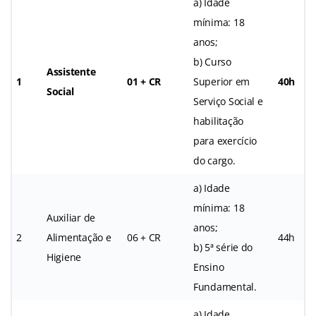
a) Idade
mínima: 18
anos;
b) Curso
Assistente
1
01 + CR
Superior em
40h
Social
Serviço Social e
habilitação
para exercício
do cargo.
a) Idade
mínima: 18
Auxiliar de
anos;
2
Alimentação e
06 + CR
44h
b) 5ª série do
Higiene
Ensino
Fundamental.
a) Idade