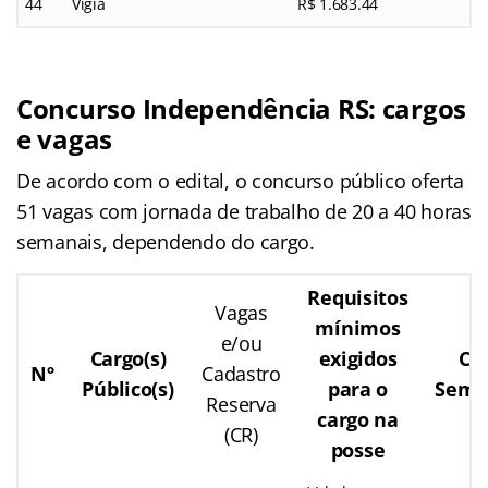
44
Vigia
R$ 1.683.44
Concurso Independência RS: cargos
e vagas
De acordo com o edital, o concurso público oferta
51 vagas com jornada de trabalho de 20 a 40 horas
semanais, dependendo do cargo.
Requisitos
Vagas
mínimos
e/ou
Cargo(s)
exigidos
C.H
Nº
Cadastro
Público(s)
para o
Sema
Reserva
cargo na
(CR)
posse