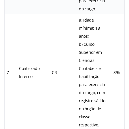
para exercício
do cargo.
a) Idade
mínima: 18
anos;
b) Curso
Superior em
Ciências
Controlador
Contábeis e
7
CR
39h
Interno
habilitação
para exercício
do cargo, com
registro válido
no órgão de
classe
respectivo.