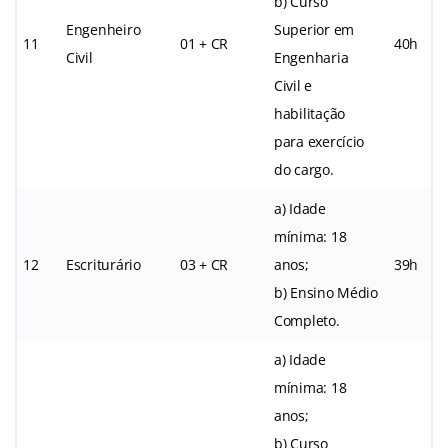
b) Curso
Engenheiro
Superior em
11
01 + CR
40h
Civil
Engenharia
Civil e
habilitação
para exercício
do cargo.
a) Idade
mínima: 18
12
Escriturário
03 + CR
anos;
39h
b) Ensino Médio
Completo.
a) Idade
mínima: 18
anos;
b) Curso