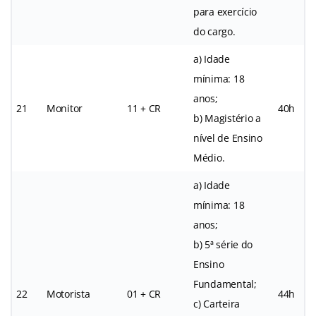
para exercício
do cargo.
a) Idade
mínima: 18
anos;
21
Monitor
11 + CR
40h
b) Magistério a
nível de Ensino
Médio.
a) Idade
mínima: 18
anos;
b) 5ª série do
Ensino
Fundamental;
22
Motorista
01 + CR
44h
c) Carteira