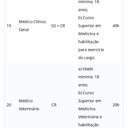
mínima: 18
anos;
b) Curso
Médico Clínico
19
02 + CR
Superior em
40h
Geral
Medicina e
habilitação
para exercício
do cargo.
a) Idade
mínima: 18
anos;
b) Curso
Médico
Superior em
20
CR
20h
Veterinário
Medicina
Veterinária e
habilitação