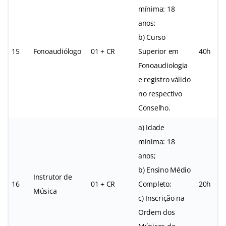
mínima: 18
anos;
b) Curso
15
Fonoaudiólogo
01 + CR
Superior em
40h
Fonoaudiologia
e registro válido
no respectivo
Conselho.
a) Idade
mínima: 18
anos;
b) Ensino Médio
Instrutor de
16
01 + CR
Completo;
20h
Música
c) Inscrição na
Ordem dos