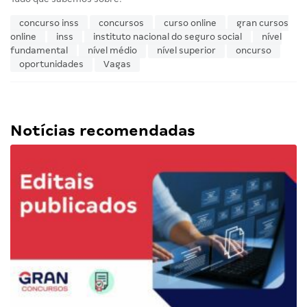
concurso inss
concursos
curso online
gran cursos
online
inss
instituto nacional do seguro social
nível
fundamental
nível médio
nível superior
oncurso
oportunidades
Vagas
Notícias recomendadas