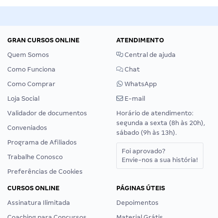
GRAN CURSOS ONLINE
ATENDIMENTO
Quem Somos
Central de ajuda
Como Funciona
Chat
Como Comprar
WhatsApp
Loja Social
E-mail
Validador de documentos
Horário de atendimento:
segunda a sexta (8h às 20h),
Conveniados
sábado (9h às 13h).
Programa de Afiliados
Foi aprovado?
Trabalhe Conosco
Envie-nos a sua história!
Preferências de Cookies
CURSOS ONLINE
PÁGINAS ÚTEIS
Assinatura Ilimitada
Depoimentos
Coaching para Concursos
Material Grátis