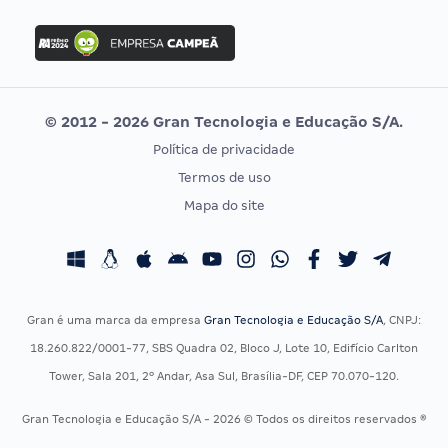
FGV
Concurso Ibama
Idecan
Concurso MPU
Selecon
Editais publicados
Uniase
© 2012 - 2026 Gran Tecnologia e Educação S/A.
Vunesp
Política de privacidade
CONCURSOS POR PROFISSÃO
EXAME DE ORDEM
Termos de uso
Concursos Administrativos
OAB
Mapa do site
Concursos Educação
Prova OAB
Concursos Fiscais
Calendário OAB
Concursos Jurídicos
Questões OAB
Concursos Militares
Recursos OAB
Gran é uma marca da empresa
Gran Tecnologia e Educação S/A
, CNPJ:
Concursos Policiais
Exame de Ordem
18.260.822/0001-77, SBS Quadra 02, Bloco J, Lote 10, Edifício Carlton
Concursos Saúde
Tower, Sala 201, 2º Andar, Asa Sul, Brasília-DF, CEP 70.070-120.
Concursos Tribunais
Gran Tecnologia e Educação S/A - 2026 © Todos os direitos reservados ®
Residência Multiprofissional