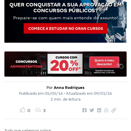
QUER CONQUISTAR A SUA APROVAÇÃO EM
CONCURSOS PÚBLICOS?
Prepare-se com quem mais entende do assunto!
COMECE A ESTUDAR NO GRAN CURSOS
Por
Anna Rodrigues
Publicado em
05/05/16
• Atualizado em
09/01/26
2 min. de leitura
0
3
Tudo que sabemos sobre: