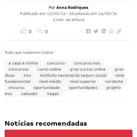
Por
Anna Rodrigues
Publicado em
13/05/16
• Atualizado em
16/05/16
2 min. de leitura
0
0
Tudo que sabemos sobre:
a vaga é minha
concurso
concurso inss
concursos
curso online
gran cursos online
gran
dicas
inss
instituto nacional do seguro social
nível
fundamental
nível médio
nível superior
nordeste
oncurso
oportunidade
oportunidades
projeto
inss
salvador
Vagas
Notícias recomendadas