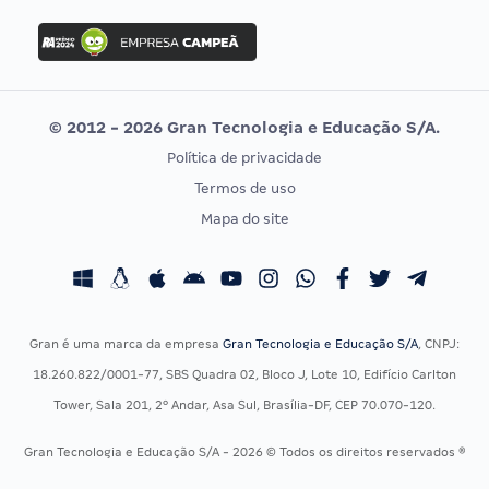
FGV
Concurso Ibama
Idecan
Concurso MPU
Selecon
Editais publicados
Uniase
© 2012 - 2026 Gran Tecnologia e Educação S/A.
Vunesp
Política de privacidade
CONCURSOS POR PROFISSÃO
EXAME DE ORDEM
Termos de uso
Concursos Administrativos
OAB
Mapa do site
Concursos Educação
Prova OAB
Concursos Fiscais
Calendário OAB
Concursos Jurídicos
Questões OAB
Concursos Militares
Recursos OAB
Gran é uma marca da empresa
Gran Tecnologia e Educação S/A
, CNPJ:
Concursos Policiais
Exame de Ordem
18.260.822/0001-77, SBS Quadra 02, Bloco J, Lote 10, Edifício Carlton
Concursos Saúde
Tower, Sala 201, 2º Andar, Asa Sul, Brasília-DF, CEP 70.070-120.
Concursos Tribunais
Gran Tecnologia e Educação S/A - 2026 © Todos os direitos reservados ®
Residência Multiprofissional