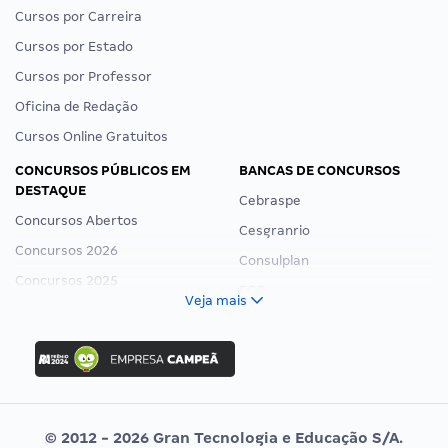
Cursos por Carreira
Cursos por Estado
Cursos por Professor
Oficina de Redação
Cursos Online Gratuitos
CONCURSOS PÚBLICOS EM
BANCAS DE CONCURSOS
DESTAQUE
Cebraspe
Concursos Abertos
Cesgranrio
Concursos 2026
Consulplan
Concursos 2025
FCC
Veja mais
Concurso Nacional Unificado
FGV
Concurso Ibama
Idecan
Concurso MPU
Selecon
Editais publicados
Uniase
© 2012 - 2026 Gran Tecnologia e Educação S/A.
Vunesp