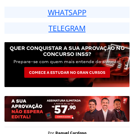
WHATSAPP
TELEGRAM
QUER CONQUISTAR A SUA APROVAÇÃO NO
CONCURSO INSS?
Prepare-se com quem mais entende do assunto!
COMECE A ESTUDAR NO GRAN CURSOS
Por
Raquel Cardoso