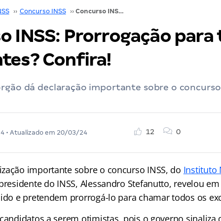
NSS
››
Concurso INSS
››
Concurso INSS: Prorrogação para todos os excedentes? Confira!
o INSS: Prorrogação para 
tes? Confira!
órgão dá declaração importante sobre o concurso 
12
0
24
• Atualizado em
20/03/24
ização importante sobre o concurso INSS, do
Instituto
 presidente do INSS, Alessandro Stefanutto, revelou em
lido e pretendem prorrogá-lo para chamar todos os ex
 candidatos a serem otimistas, pois o governo sinaliza