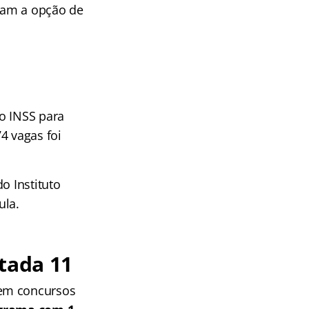
eram a opção de
o INSS para
4 vagas foi
o Instituto
ula.
tada 11
 em concursos