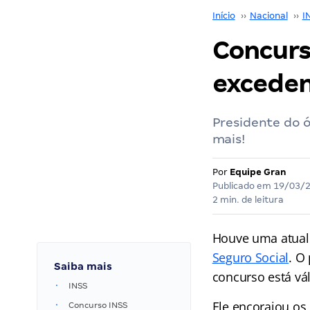
Início
››
Nacional
››
I
Concurs
exceden
Presidente do 
mais!
Por
Equipe Gran
Publicado em
19/03/
2 min. de leitura
Houve uma atual
Seguro Social
. O
Saiba mais
concurso está vá
INSS
Ele encorajou os
Concurso INSS