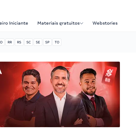
iro Iniciante
Materiais gratuitos
Webstories
O
RR
RS
SC
SE
SP
TO