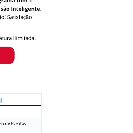
grama com 1
isão Inteligente
.
o! Satisfação
tura Ilimitada.
l
ão de Eventos –