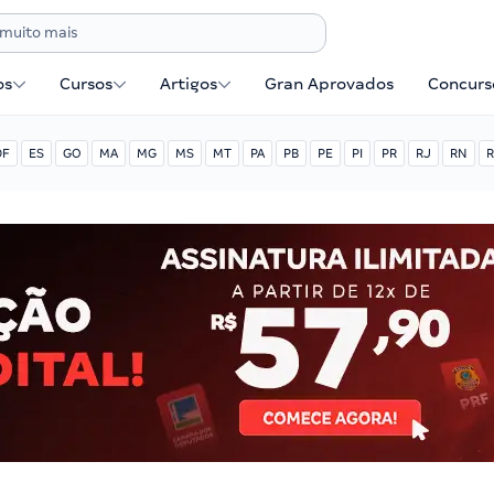
os
Cursos
Artigos
Gran Aprovados
Concurse
DF
ES
GO
MA
MG
MS
MT
PA
PB
PE
PI
PR
RJ
RN
R