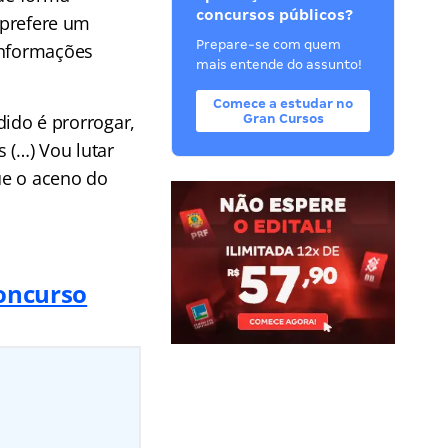
concursos públicos?
e prefere um
Prepare-se com quem
informações
mais entende do assunto!
Comece a estudar no
do é prorrogar,
Gran Cursos
 (…) Vou lutar
ue o aceno do
concurso