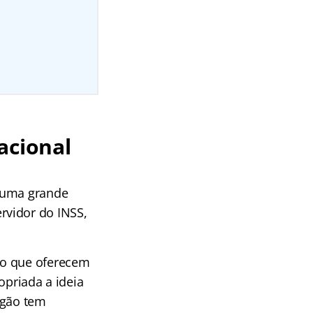
acional
a uma grande
rvidor do INSS,
vo que oferecem
opriada a ideia
rgão tem