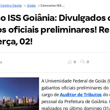
Centro Oeste
››
Goiás
››
Concurso ISS Goiânia: Divulgados os gabaritos oficiais preliminares! Recursos só até terça, 02!
o ISS Goiânia: Divulgados 
s oficiais preliminares! R
erça, 02!
0
0
16
A Universidade Federal de Goiás (
gabaritos oficiais preliminares d
cargo de
Auditor de Tributos
do 
pessoal da Prefeitura de Goiânia
.
realizados no último domingo (31/