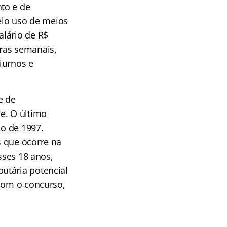
to e de
pelo uso de meios
alário de R$
ras semanais,
iurnos e
e de
e. O último
ho de 1997.
s que ocorre na
sses 18 anos,
utária potencial
 com o concurso,