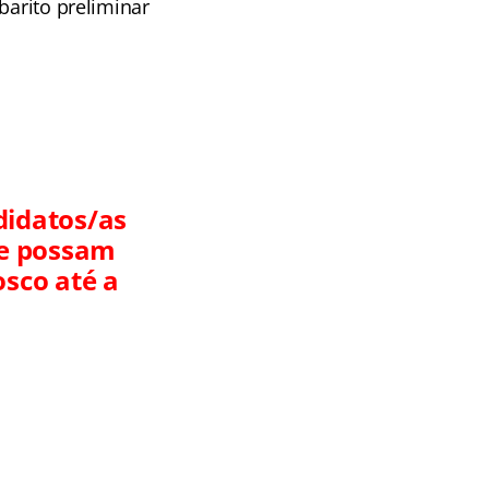
barito preliminar
didatos/as
ve possam
sco até a