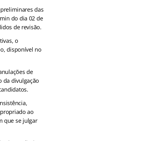
 preliminares das
9min do dia 02 de
didos de revisão
.
tivas, o
so, disponível no
/anulações de
 da divulgação
candidatos.
nsistência,
apropriado ao
 que se julgar