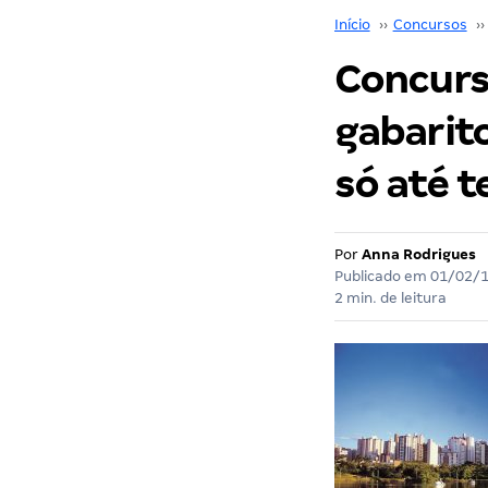
Início
››
Concursos
››
Concurs
gabarito
só até t
Por
Anna Rodrigues
Publicado em
01/02/
2 min. de leitura