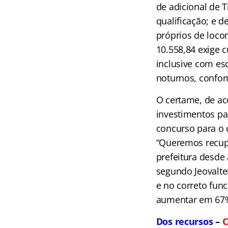
de adicional de 
qualificação; e d
próprios de loco
10.558,84 exige 
inclusive com es
noturnos, confo
O certame, de ac
investimentos pa
concurso para o c
“Queremos recupe
prefeitura desde 
segundo Jeovalte
e no correto fun
aumentar em 67% 
Dos recursos
–
C