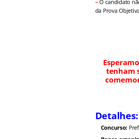
–
O candidato não
da Prova Objetiva
Esperamos
tenham s
comemora
Detalhes:
Concurso:
Pref