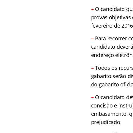
–
O candidato que
provas objetivas
fevereiro de 2016
–
Para recorrer c
candidato deverá 
endereço eletrô
–
Todos os recurs
gabarito serão d
do gabarito ofic
–
O candidato de
concisão e instru
embasamento, qua
prejudicado