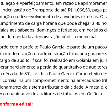
Titulação e Aperfeiçoamento, em razão de aprimoramen
e indenização de Transporte de até R$ 1.066,50, paga 
moção no desenvolvimento de atividades externas. O s
cumprimento de carga horária que pode chegar a 40 ho
calas aos sábados, domingos e feriados, em horários d
rme demanda da administração pública municipal.
ordo com o prefeito Paulo Garcia, é parte de um pacot
ra modernização da administração tributária goianiens
argo de auditor fiscal foi realizado em Goiânia em jul
rar parcialmente a perda de quantitativo de auditore
a década de 80”, justifica Paulo Garcia. Como efeito de
r Correia, há um comprometimento na arrecadação trib
cionamento do sistema tributário da cidade. A meta é,
o quantitativo de auditores de tributos em Goiânia.
onforme edital: