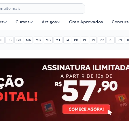
os
Cursos
Artigos
Gran Aprovados
Concurse
DF
ES
GO
MA
MG
MS
MT
PA
PB
PE
PI
PR
RJ
RN
R