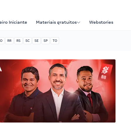
iro Iniciante
Materiais gratuitos
Webstories
O
RR
RS
SC
SE
SP
TO