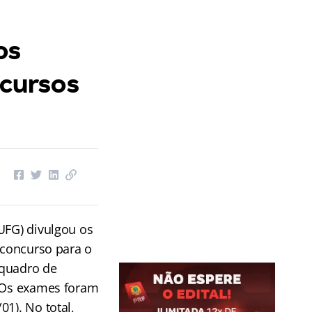
os
ecursos
UFG) divulgou os
o concurso para o
quadro de
 Os exames foram
01). No total,