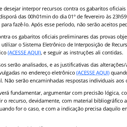
 desejar interpor recursos contra os gabaritos oficiais
 disporá das 00h01min do dia 01º de fevereiro às 23h5
 para fazê-lo. Após esse período, não serão aceitos pe
ontra os gabaritos oficiais preliminares das provas obje
utilizar o Sistema Eletrônico de Interposição de Recur
nico
(ACESSE AQUI)
, e seguir as instruções ali contidas.
os serão analisados, e as justificativas das alterações
ivulgadas no endereço eletrônico
(ACESSE AQUI)
quando
ial. Não serão encaminhadas respostas individuais aos 
verá fundamentar, argumentar com precisão lógica, co
ir o recurso, devidamente, com material bibliográfico 
ndo for o caso, e com a indicação precisa daquilo em