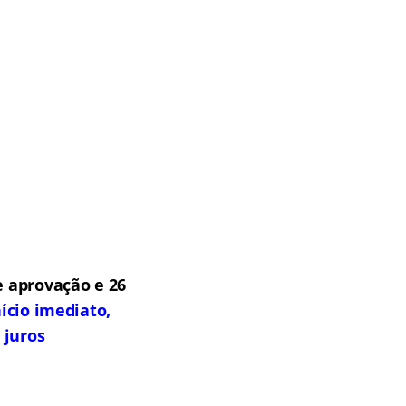
 aprovação e 26
ício imediato,
 juros