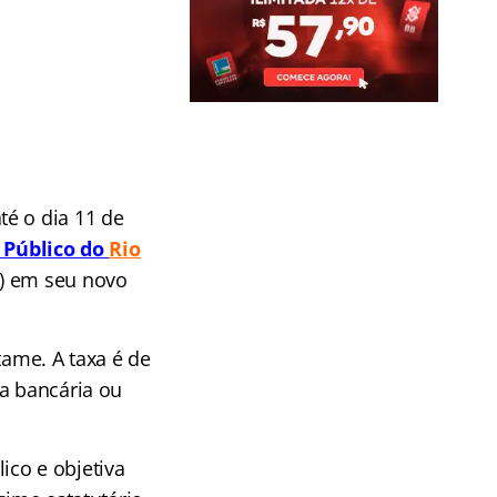
té o dia 11 de
 Público do
Rio
o) em seu novo
tame. A taxa é de
ia bancária ou
ico e objetiva