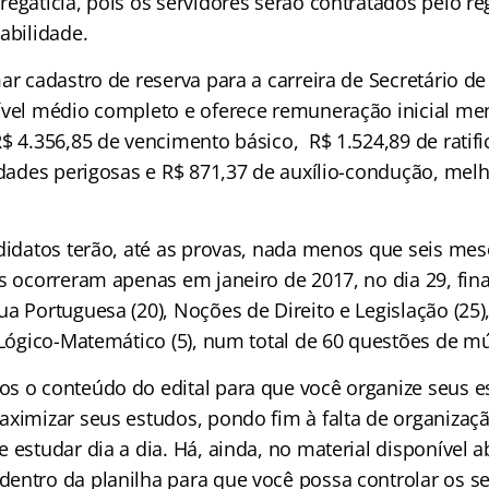
egatícia, pois os servidores serão contratados pelo re
abilidade.
ar cadastro de reserva para a carreira de Secretário de
ível médio completo e oferece remuneração inicial me
$ 4.356,85 de vencimento básico, R$ 1.524,89 de ratif
vidades perigosas e R$ 871,37 de auxílio-condução, me
ndidatos terão, até as provas, nada menos que seis mes
es ocorreram apenas em janeiro de 2017, no dia 29, fi
a Portuguesa (20), Noções de Direito e Legislação (25)
 Lógico-Matemático (5), num total de 60 questões de mú
s o conteúdo do edital para que você organize seus e
aximizar seus estudos, pondo fim à falta de organizaç
 estudar dia a dia. Há, ainda, no material disponível 
entro da planilha para que você possa controlar os se