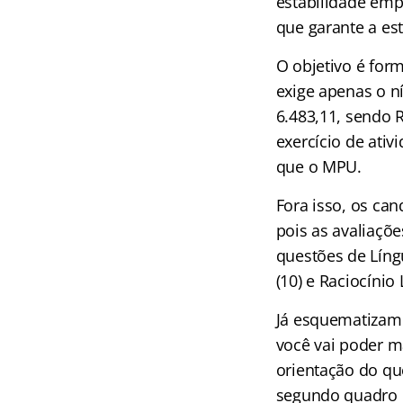
estabilidade empr
que garante a est
O objetivo é form
exige apenas o n
6.483,11, sendo R
exercício de ati
que o MPU.
Fora isso, os ca
pois as avaliaçõ
questões de Língu
(10) e Raciocínio
Já esquematizamo
você vai poder m
orientação do que
segundo quadro d