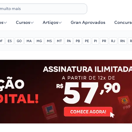
os
Cursos
Artigos
Gran Aprovados
Concurse
DF
ES
GO
MA
MG
MS
MT
PA
PB
PE
PI
PR
RJ
RN
R