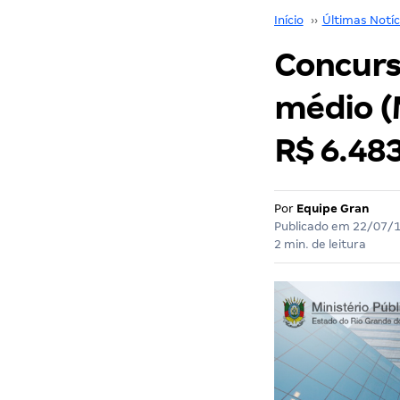
Início
››
Últimas Notíc
Concurso
médio (M
R$ 6.483
Por
Equipe Gran
Publicado em
22/07/
2 min. de leitura