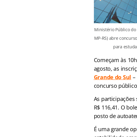
Ministério Público d
MP-RS) abre concurso
para estudar
Começam às 10h d
agosto, as inscr
Grande do Su
l
–
concurso público
As participações
R$ 116,41. O bol
posto de autoate
É uma grande opo