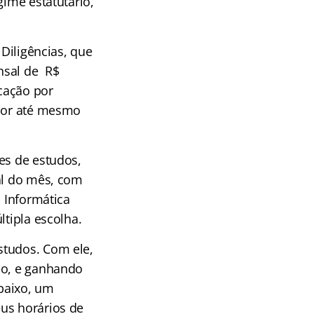
gime estatutário,
 Diligências, que
nsal de R$
icação por
lhor até mesmo
es de estudos,
nal do mês, com
, Informática
ltipla escolha.
studos. Com ele,
ão, e ganhando
abaixo, um
us horários de