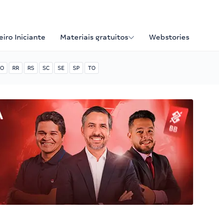
iro Iniciante
Materiais gratuitos
Webstories
O
RR
RS
SC
SE
SP
TO