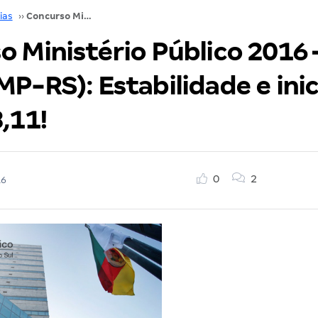
ias
››
Concurso Ministério Público 2016 – Nível médio (MP-RS): Estabilidade e inicial de R$ 6.483,11!
 Ministério Público 2016 –
P-RS): Estabilidade e inic
,11!
0
2
16