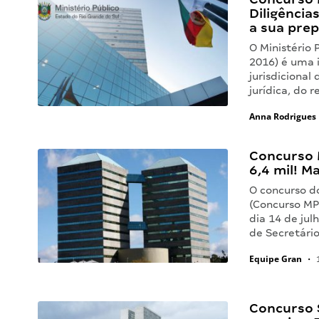
Diligências
a sua pre
O Ministério 
2016) é uma 
jurisdiciona
jurídica, do 
Anna Rodrigues
Concurso M
6,4 mil! M
O concurso do
(Concurso MP-
dia 14 de jul
de Secretári
Equipe Gran
•
1
Concurso 