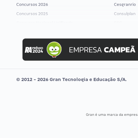
Concursos 2026
Cesgranrio
Concursos 2025
Consulplan
Concurso Nacional Unificado
FCC
Concurso Ibama
FGV
Concurso MPU
Idecan
Editais publicados
Selecon
Uniase
Vunesp
© 2012 - 2026 Gran Tecnologia e Educação S/A.
Gran é uma marca da empre