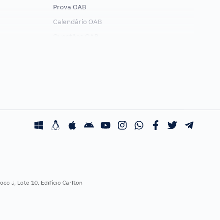
Prova OAB
Calendário OAB
Questões OAB
Recursos OAB
Exame de Ordem
co J, Lote 10, Edifício Carlton