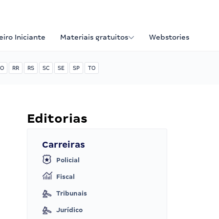
iro Iniciante
Materiais gratuitos
Webstories
O
RR
RS
SC
SE
SP
TO
Editorias
Carreiras
Policial
Fiscal
Tribunais
Jurídico