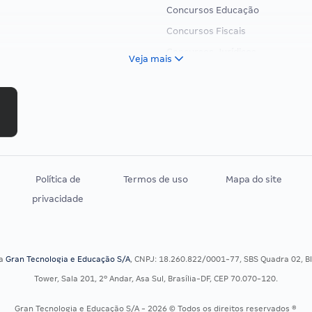
Concursos Educação
Concursos Fiscais
Concursos Jurídicos
Veja mais
Concursos Militares
Concursos Policiais
Concursos Saúde
Concursos Tribunais
Residência Multiprofissional
Política de
Termos de uso
Mapa do site
privacidade
sa
Gran Tecnologia e Educação S/A
, CNPJ: 18.260.822/0001-77, SBS Quadra 02, Blo
Tower, Sala 201, 2º Andar, Asa Sul, Brasília-DF, CEP 70.070-120.
Gran Tecnologia e Educação S/A - 2026 © Todos os direitos reservados ®