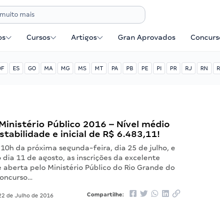
os
Cursos
Artigos
Gran Aprovados
Concurse
DF
ES
GO
MA
MG
MS
MT
PA
PB
PE
PI
PR
RJ
RN
R
inistério Público 2016 – Nível médio
stabilidade e inicial de R$ 6.483,11!
0h da próxima segunda-feira, dia 25 de julho, e
dia 11 de agosto, as inscrições da excelente
 aberta pelo Ministério Público do Rio Grande do
Concurso…
Compartilhe:
2 de Julho de 2016