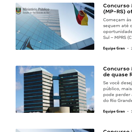
Concurso M
(MP-RS) of
Começam às 1
seguem até o 
oportunidade
Sul – MPRS (
Equipe Gran
•
2
Concurso M
de quase R
Se você dese
público, mai
pode perder 
do Rio Grand
Equipe Gran
•
1
Concurso 