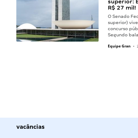
superior: 
R$ 27 mil!
O Senado Fed
superior) viv
concurso púb
Segundo bala
Equipe Gran
•
2
vacâncias