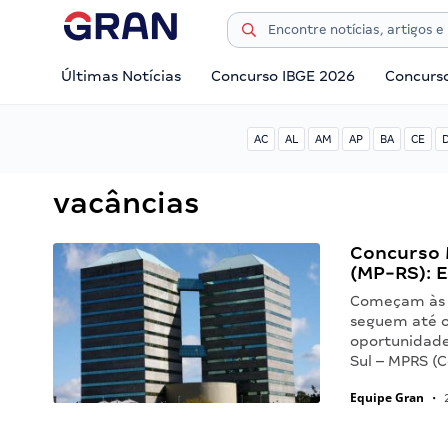
Últimas Notícias
Concurso IBGE 2026
Concurs
AC
AL
AM
AP
BA
CE
vacâncias
Concurso M
(MP-RS): E
Começam às 1
seguem até o 
oportunidade
Sul – MPRS (
Equipe Gran
•
2