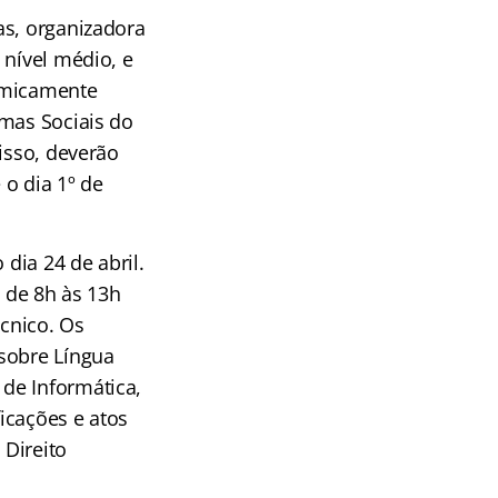
s, organizadora
 nível médio, e
nomicamente
amas Sociais do
isso, deverão
 o dia 1º de
 dia 24 de abril.
a de 8h às 13h
écnico. Os
 sobre Língua
de Informática,
ficações e atos
 Direito