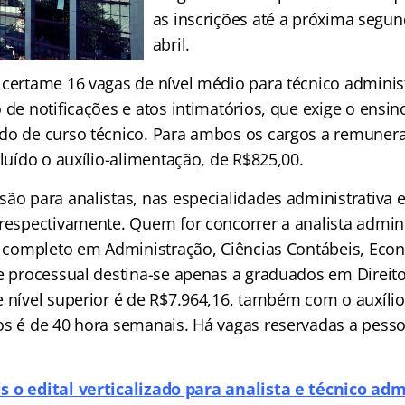
as inscrições até a próxima segund
abril.
 certame 16 vagas de nível médio para técnico adminis
 de notificações e atos intimatórios, que exige o ensi
do de curso técnico. Para ambos os cargos a remuneraç
cluído o auxílio-alimentação, de R$825,00.
são para analistas, nas especialidades administrativa 
 respectivamente. Quem for concorrer a analista admini
or completo em Administração, Ciências Contábeis, Econ
de processual destina-se apenas a graduados em Direit
 nível superior é de R$7.964,16, também com o auxílio
os é de 40 hora semanais. Há vagas reservadas a pess
is o edital verticalizado para analista e técnico adm