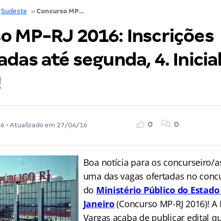
Sudeste
››
Concurso MP-RJ 2016: Inscrições prorrogadas até segunda, 4. Inicial de até R$ 8 mil!
o MP-RJ 2016: Inscrições
das até segunda, 4. Inicia
!
0
0
16
• Atualizado em
27/04/16
Boa notícia para os concurseiro/
uma das vagas ofertadas no conc
do
Ministério Público do Estado
Janeiro
(Concurso MP-RJ 2016)! A
Vargas acaba de publicar edital q