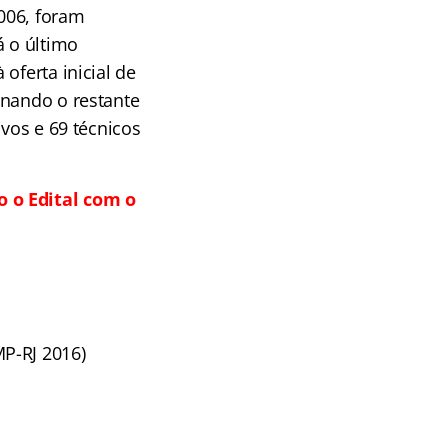
006, foram
á o último
oferta inicial de
inando o restante
ivos e 69 técnicos
o o Edital com o
MP-RJ 2016)