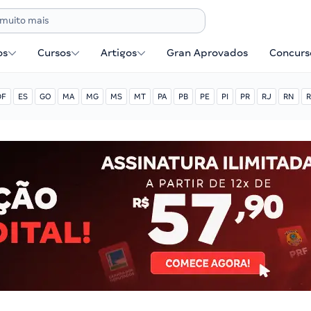
os
Cursos
Artigos
Gran Aprovados
Concurse
DF
ES
GO
MA
MG
MS
MT
PA
PB
PE
PI
PR
RJ
RN
R