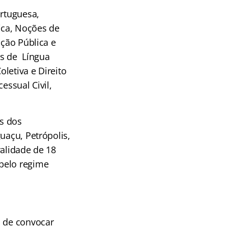
ortuguesa,
ica, Noções de
ação Pública e
as de Língua
letiva e Direito
cessual Civil,
s dos
uaçu, Petrópolis,
validade de 18
pelo regime
o de convocar