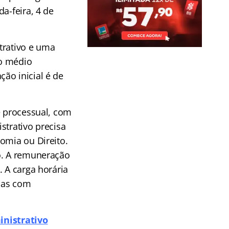
a-feira, 4 de
trativo e uma
no médio
ão inicial é de
e processual, com
strativo precisa
omia ou Direito.
o. A remuneração
. A carga horária
oas com
inistrativo