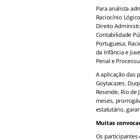
Para analista ad
Raciocínio Lógic
Direito Administr
Contabilidade Pú
Portuguesa, Raci
da Infância e Juve
Penal e Processu
A aplicação das 
Goytacazes, Duque
Resende, Rio de 
meses, prorrogáv
estatutário, gara
Muitas convoca
Os participantes