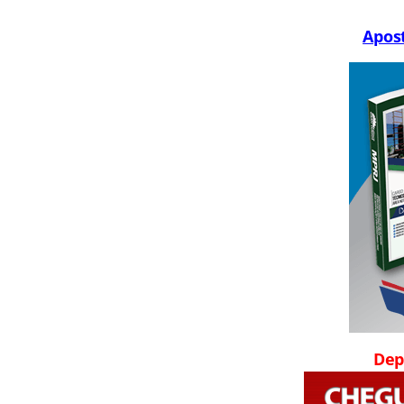
Apost
Dep