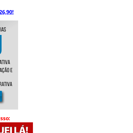
26,90!
sso: