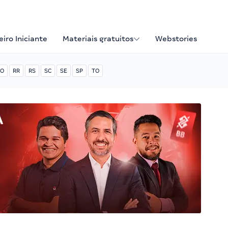
iro Iniciante
Materiais gratuitos
Webstories
O
RR
RS
SC
SE
SP
TO