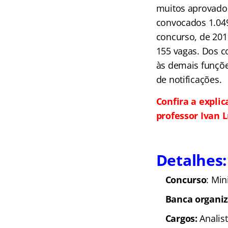
muitos aprovados
convocados 1.049
concurso, de 2011
155 vagas. Dos c
às demais funções
de notificações.
Confira a expli
professor Ivan L
Detalhes:
Concurso
: Min
Banca organi
Cargos:
Analis