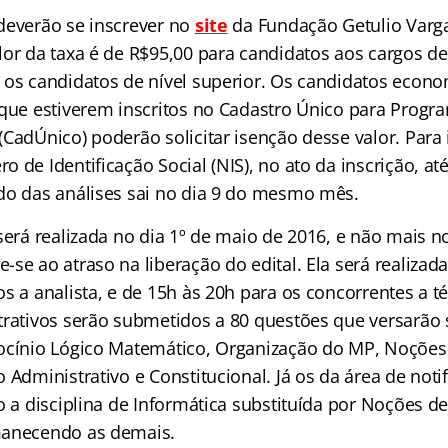
deverão se inscrever no
site
da Fundação Getulio Varga
lor da taxa é de R$95,00 para candidatos aos cargos de
 os candidatos de nível superior. Os candidatos eco
 que estiverem inscritos no Cadastro Único para Progr
CadÚnico) poderão solicitar isenção desse valor. Para 
 de Identificação Social (NIS), no ato da inscrição, até
do das análises sai no dia 9 do mesmo mês.
será realizada no dia 1º de maio de 2016, e não mais no
se ao atraso na liberação do edital. Ela será realizad
s a analista, e de 15h às 20h para os concorrentes a t
trativos serão submetidos a 80 questões que versarão
ocínio Lógico Matemático, Organização do MP, Noções 
 Administrativo e Constitucional. Já os da área de noti
o a disciplina de Informática substituída por Noções de
manecendo as demais.