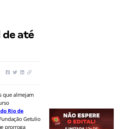
l de até
as que almejam
urso
 do Rio de
 Fundação Getulio
ue prorroga