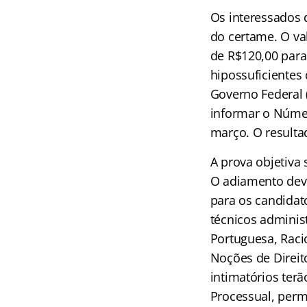
Os interessados 
do certame. O va
de R$120,00 para
hipossuficientes
Governo Federal (
informar o Número
março. O resulta
A prova objetiva 
O adiamento deve-
para os candidato
técnicos adminis
Portuguesa, Raci
Noções de Direito
intimatórios terã
Processual, per