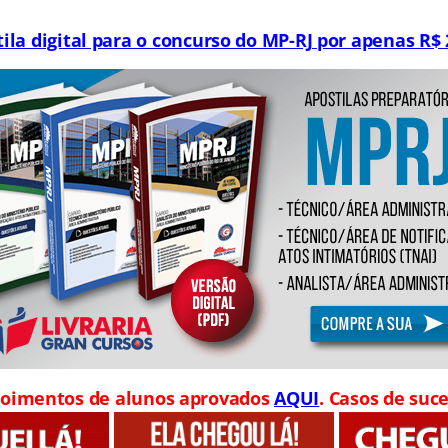
ila digital para o concurso do MP-RJ por apenas R$ 
oimentos de alunos aprovados
AQUI
. Casos de suce