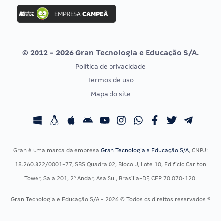
Concurso Ibama
Idecan
Concurso MPU
Selecon
Editais publicados
Uniase
© 2012 - 2026 Gran Tecnologia e Educação S/A.
Vunesp
Política de privacidade
CONCURSOS POR PROFISSÃO
EXAME DE ORDEM
Termos de uso
Concursos Administrativos
OAB
Mapa do site
Concursos Educação
Prova OAB
Concursos Fiscais
Calendário OAB
Concursos Jurídicos
Questões OAB
Concursos Militares
Recursos OAB
Gran é uma marca da empresa
Gran Tecnologia e Educação S/A
, CNPJ:
Concursos Policiais
Exame de Ordem
18.260.822/0001-77, SBS Quadra 02, Bloco J, Lote 10, Edifício Carlton
Concursos Saúde
Tower, Sala 201, 2º Andar, Asa Sul, Brasília-DF, CEP 70.070-120.
Concursos Tribunais
Gran Tecnologia e Educação S/A - 2026 © Todos os direitos reservados ®
Residência Multiprofissional