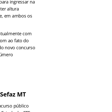
para ingressar na
ter altura
 e, em ambos os
 atualmente com
com ao fato do
 do novo concurso
 número
 Sefaz MT
curso público