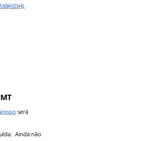
 (SMASDH),
 MT
Grosso
será
tuída. Ainda não