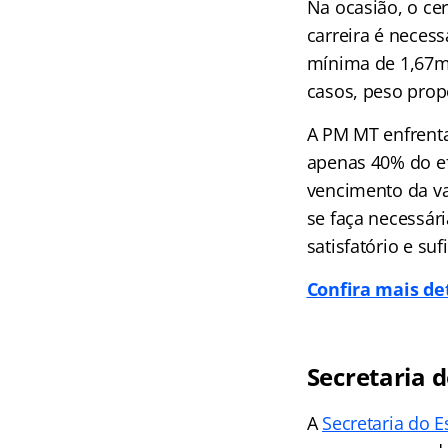
Na ocasião, o ce
carreira é necess
mínima de 1,67m
casos, peso propo
A PM MT enfrenta
apenas 40% do ef
vencimento da va
se faça necessár
satisfatório e suf
Confira mais de
Secretaria 
A
Secretaria do 