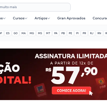
os
Cursos
Artigos
Gran Aprovados
Concurse
DF
ES
GO
MA
MG
MS
MT
PA
PB
PE
PI
PR
RJ
RN
R