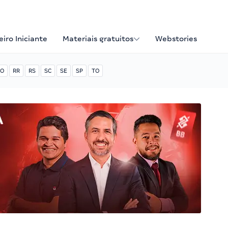
iro Iniciante
Materiais gratuitos
Webstories
O
RR
RS
SC
SE
SP
TO