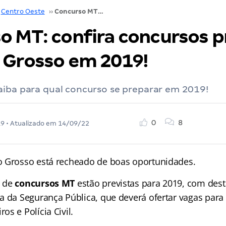
Centro Oeste
››
Concurso MT: confira concursos previstos ao Mato Grosso em 2019!
o MT: confira concursos p
 Grosso em 2019!
aiba para qual concurso se preparar em 2019!
0
8
19
• Atualizado em
14/09/22
 Grosso está recheado de boas oportunidades.
s de
concursos MT
estão previstas para 2019, com des
a da Segurança Pública, que deverá ofertar vagas para a 
s e Polícia Civil.