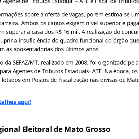
 Agente de Tributos Estadual – ATE e Fiscal de Tributos
ormações sobre a oferta de vagas, porém estima-se um
carreira. Ambos os cargos exigem nível superior e p
m superar a casa dos R$ 16 mil. A realização do concur
suprir a insuficiência do quadro funcional do órgão qu
om as aposentadorias dos últimos anos.
o da SEFAZ/MT, realizado em 2008, foi organizado pe
 para Agentes de Tributos Estaduais- ATE. Na época, os
otados em Postos de Fiscalização nas divisas de Ma
talhes aqui!
gional Eleitoral de Mato Grosso