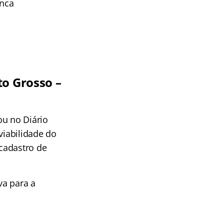
anca
to Grosso –
ou no Diário
viabilidade do
cadastro de
va para a