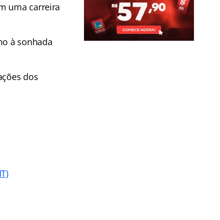
em uma carreira
umo à sonhada
uações dos
T)