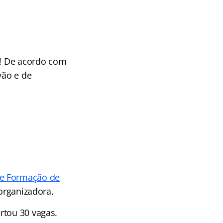
o! De acordo com
vão e de
de Formação de
organizadora.
rtou 30 vagas.