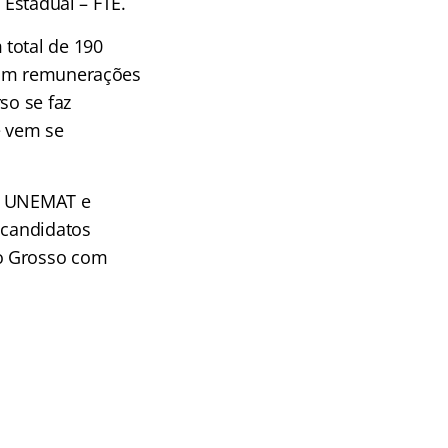
 Estadual – FTE.
 total de 190
agam remunerações
so se faz
e vem se
la UNEMAT e
 candidatos
to Grosso com