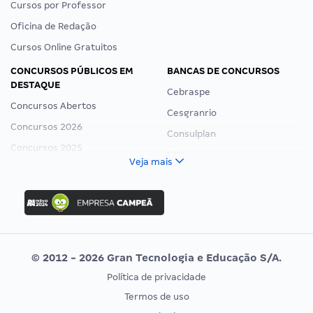
Cursos por Professor
Oficina de Redação
Cursos Online Gratuitos
CONCURSOS PÚBLICOS EM
BANCAS DE CONCURSOS
DESTAQUE
Cebraspe
Concursos Abertos
Cesgranrio
Concursos 2026
Consulplan
Concursos 2025
FCC
Veja mais
Concurso Nacional Unificado
FGV
Concurso Ibama
Idecan
Concurso MPU
Selecon
Editais publicados
Uniase
© 2012 - 2026 Gran Tecnologia e Educação S/A.
Vunesp
Política de privacidade
CONCURSOS POR PROFISSÃO
EXAME DE ORDEM
Termos de uso
Concursos Administrativos
OAB