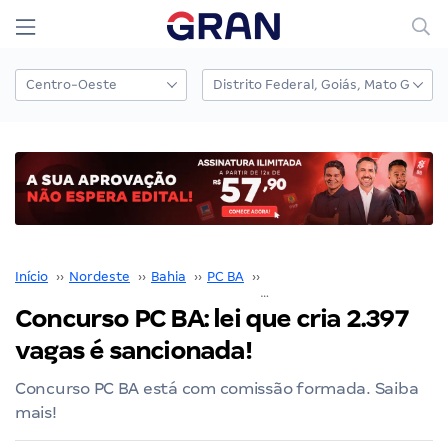
Início
››
Nordeste
››
Bahia
››
PC BA
››
Concurso PC BA
››
Concurso PC BA: lei que cria 2.397
vagas é sancionada!
Concurso PC BA está com comissão formada. Saiba
mais!