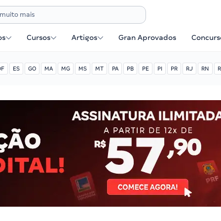
os
Cursos
Artigos
Gran Aprovados
Concurse
DF
ES
GO
MA
MG
MS
MT
PA
PB
PE
PI
PR
RJ
RN
R