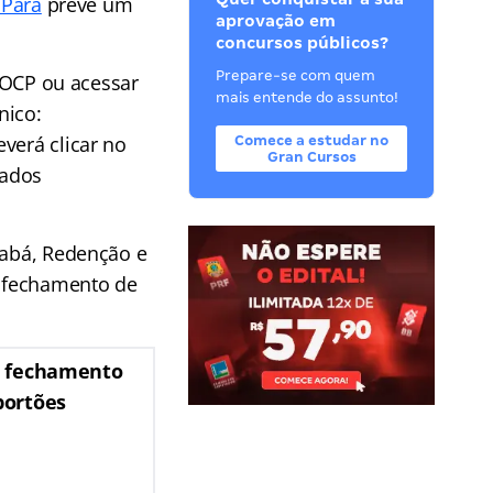
 Pará
prevê um
aprovação em
concursos públicos?
Prepare-se com quem
 AOCP ou acessar
mais entende do assunto!
nico:
verá clicar no
Comece a estudar no
Gran Cursos
dados
rabá, Redenção e
e fechamento de
e fechamento
portões