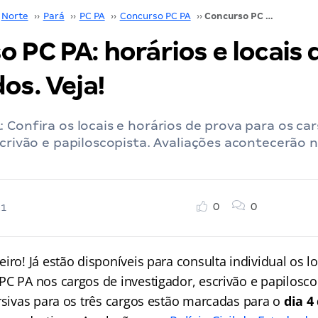
Norte
››
Pará
››
PC PA
››
Concurso PC PA
››
Concurso PC PA: horários e locais de prova divulgados. Veja!
 PC PA: horários e locais 
os. Veja!
 Confira os locais e horários de prova para os ca
scrivão e papiloscopista. Avaliações acontecerão n
0
0
21
iro! Já estão disponíveis para consulta individual os l
PC PA nos cargos de investigador, escrivão e papilosco
ursivas para os três cargos estão marcadas para o
dia 4