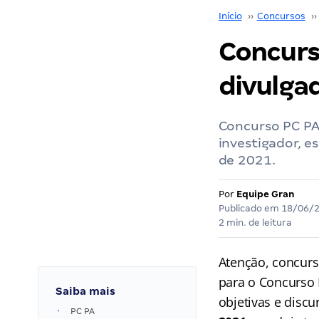
Início
››
Concursos
››
Concurso
divulgad
Concurso PC PA:
investigador, e
de 2021.
Por
Equipe Gran
Publicado em
18/06/
2 min. de leitura
Atenção, concurse
para o Concurso 
Saiba mais
objetivas e disc
PC PA