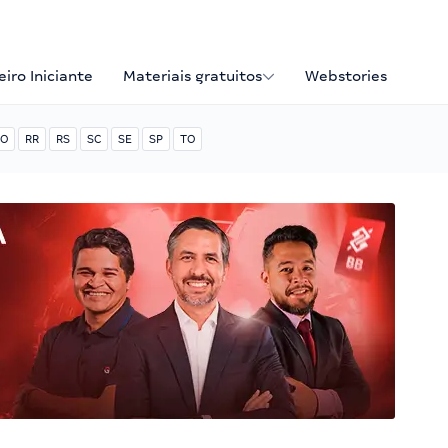
iro Iniciante
Materiais gratuitos
Webstories
O
RR
RS
SC
SE
SP
TO