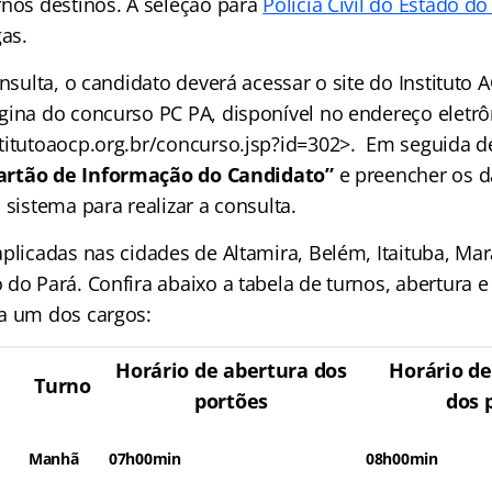
rnos destinos. A seleção para
Polícia Civil do Estado do
gas.
onsulta, o candidato deverá acessar o site do Instituto
gina do concurso PC PA, disponível no endereço eletrô
titutoaocp.org.br/concurso.jsp?id=302>. Em seguida de
artão de Informação do Candidato”
e preencher os 
 sistema para realizar a consulta.
aplicadas nas cidades de Altamira, Belém, Itaituba, Ma
 do Pará. Confira abaixo a tabela de turnos, abertura 
a um dos cargos:
Horário de abertura dos
Horário d
Turno
portões
dos 
Manhã
07h00min
08h00min