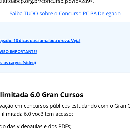
titutoaocp.org.br/concurso.jsp?id=289>.
Saiba TUDO sobre o Concurso PC PA Delegado
gado: 16 dicas para uma boa prova. Veja!
 AVISO IMPORTANTE!
 os cargos (vídeo)
Ilimitada 6.0 Gran Cursos
ovação em concursos públicos estudando com o Gran C
 ilimitada 6.0 você tem acesso:
do das videoaulas e dos PDFs;