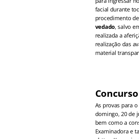
para ingressar n
facial durante to
procedimento de 
vedado
, salvo e
realizada a aferi
realização das av
material transpar
Concurso
As provas para o
domingo, 20 de j
bem como a consu
Examinadora e t