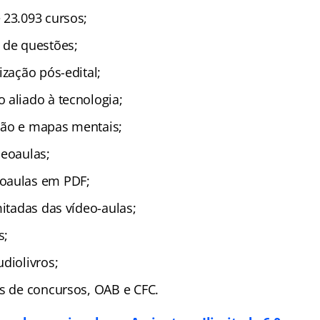
 23.093 cursos;
 de questões;
ização pós-edital;
 aliado à tecnologia;
ção e mapas mentais;
deoaulas;
oaulas em PDF;
mitadas das vídeo-aulas;
s;
diolivros;
as de concursos, OAB e CFC.