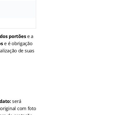
dos portões
e a
os
e é obrigação
ealização de suas
idato:
será
original com foto