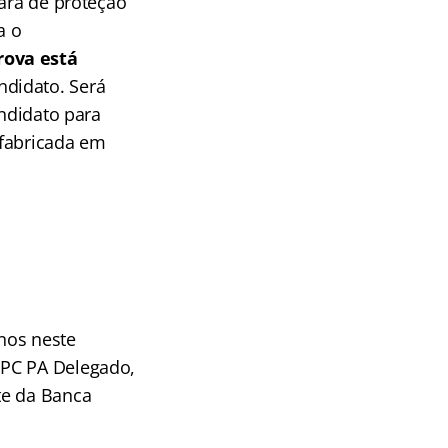
cara de proteção
a o
rova está
ndidato. Será
andidato para
 fabricada em
nos neste
 PC PA Delegado,
te da Banca