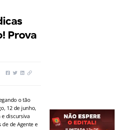
dicas
o! Prova
hegando o tão
o, 12 de junho,
 e discursiva
s de de Agente e