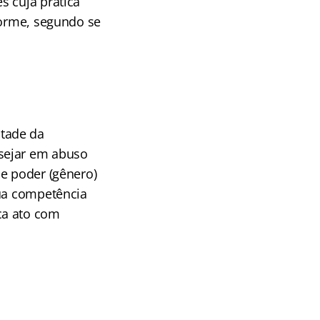
s cuja prática
forme, segundo se
ntade da
sejar em abuso
de poder (gênero)
sua competência
ca ato com