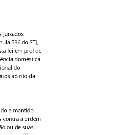
s Juizados
ula 536 do STJ,
ta lei em prol de
lência doméstica
ional do
itos ao rito da
zado e mantido
is contra a ordem
ião ou de suas