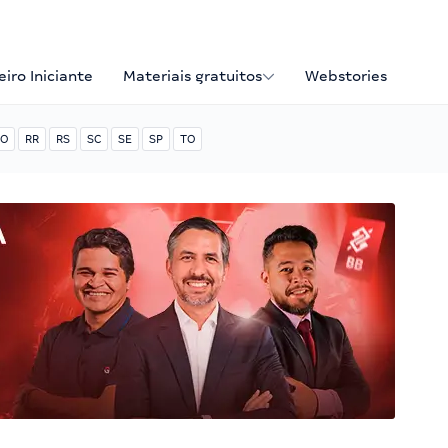
iro Iniciante
Materiais gratuitos
Webstories
O
RR
RS
SC
SE
SP
TO