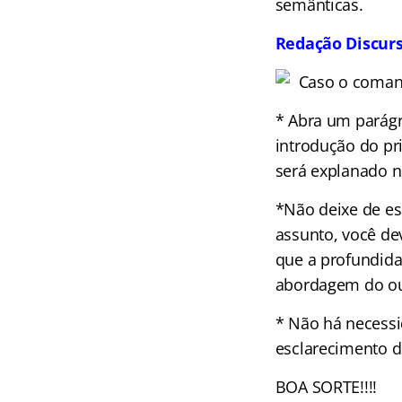
semânticas.
Redação Discurs
Caso o comand
* Abra um parágr
introdução do pr
será explanado n
*Não deixe de e
assunto, você de
que a profundida
abordagem do ou
* Não há necessi
esclarecimento d
BOA SORTE!!!!