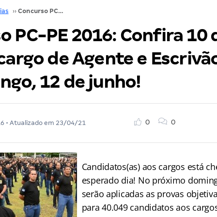
ias
››
Concurso PC-PE 2016: Confira 10 dicas para os cargo de Agente e Escrivão! Prova no domingo, 12 de junho!
o PC-PE 2016: Confira 10 
cargo de Agente e Escrivã
ngo, 12 de junho!
0
0
16
• Atualizado em
23/04/21
Candidatos(as) aos cargos está c
esperado dia! No próximo doming
serão aplicadas as provas objetiva
para 40.049 candidatos aos cargo