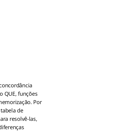
 concordância
 do QUE, funções
 memorização. Por
tabela de
ra resolvê-las,
diferenças