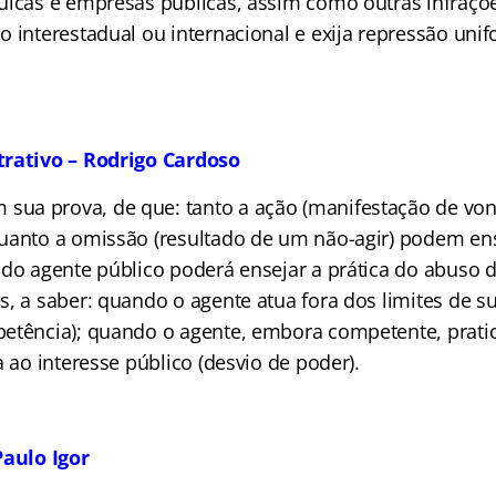
uicas e empresas públicas, assim como outras infraçõe
o interestadual ou internacional e exija repressão uni
trativo – Rodrigo Cardoso
 sua prova, de que: tanto a ação (manifestação de vo
uanto a omissão (resultado de um não-agir) podem en
 do agente público poderá ensejar a prática do abuso 
s, a saber: quando o agente atua fora dos limites de 
etência); quando o agente, embora competente, prati
a ao interesse público (desvio de poder).
Paulo Igor