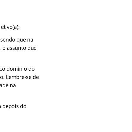
tivo(a):
, sendo que na
, o assunto que
co domínio do
do. Lembre-se de
dade na
o depois do