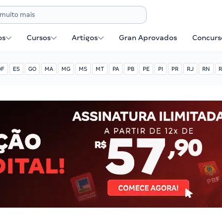
os
Cursos
Artigos
Gran Aprovados
Concurse
DF
ES
GO
MA
MG
MS
MT
PA
PB
PE
PI
PR
RJ
RN
R