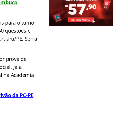
nambuco
as para o turno
 60 questões e
aruaru/PE, Serra
por prova de
cial. Já a
al na Academia
rivão da PC-PE