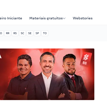
iro Iniciante
Materiais gratuitos
Webstories
O
RR
RS
SC
SE
SP
TO