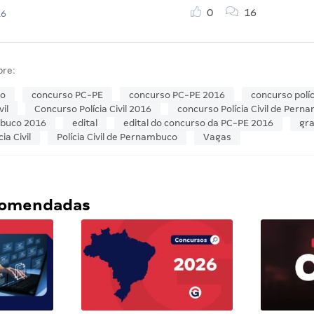
0
16
16
bre:
so
concurso PC-PE
concurso PC-PE 2016
concurso polí
il
Concurso Polícia Civil 2016
concurso Polícia Civil de Pern
ambuco 2016
edital
edital do concurso da PC-PE 2016
gra
cia Civil
Polícia Civil de Pernambuco
Vagas
ecomendadas