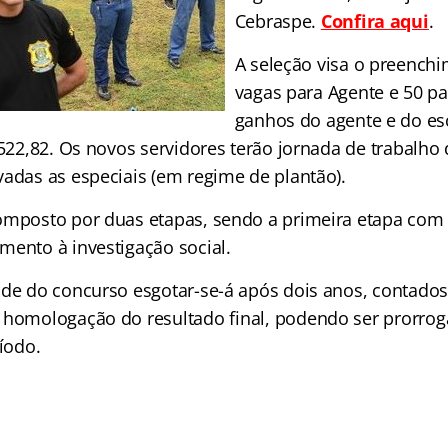
Cebraspe.
Confira aqui
.
A seleção visa o preench
vagas para Agente e 50 pa
ganhos do agente e do esc
.522,82. Os novos servidores terão jornada de trabalho
vadas as especiais (em regime de plantão).
omposto por duas etapas, sendo a primeira etapa com 
mento à investigação social.
ade do concurso esgotar-se-á após dois anos, contados 
 homologação do resultado ﬁnal, podendo ser prorro
ríodo.