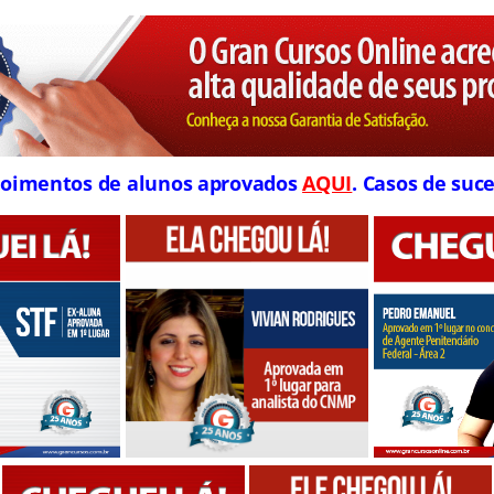
oimentos de alunos aprovados
AQUI
. Casos de suce