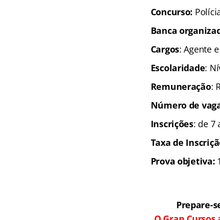
Concurso:
Políci
Banca organiza
Cargos
: Agente e
Escolaridade
: N
Remuneração
: 
Número de vaga
Inscrições
: de 7
Taxa de Inscriç
Prova objetiva:
1
Prepare-s
O Gran Cursos 