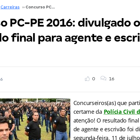
Carreiras
››
Concurso PC-PE 2016: divulgado o resultado final para agente e escrivão. Confira!
o PC-PE 2016: divulgado o
o final para agente e escr
0
16
16
Concurseiros(as) que part
certame da
Polícia Civi
atenção! O resultado final
de agente e escrivão foi d
segunda-feira, 11 de julho