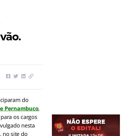
ivão.
iciparam do
l de Pernambuco
,
 para os cargos
ivulgado nesta
, no site do