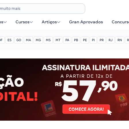
os
Cursos
Artigos
Gran Aprovados
Concurse
DF
ES
GO
MA
MG
MS
MT
PA
PB
PE
PI
PR
RJ
RN
R