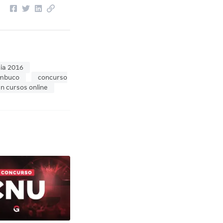
cia 2016
ambuco
concurso
n cursos online