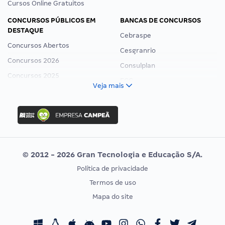
Cursos Online Gratuitos
CONCURSOS PÚBLICOS EM
BANCAS DE CONCURSOS
DESTAQUE
Cebraspe
Concursos Abertos
Cesgranrio
Concursos 2026
Consulplan
Concursos 2025
FCC
Veja mais
Concurso Nacional Unificado
FGV
Concurso Ibama
Idecan
Concurso MPU
Selecon
Editais publicados
Uniase
© 2012 - 2026 Gran Tecnologia e Educação S/A.
Vunesp
Política de privacidade
CONCURSOS POR PROFISSÃO
EXAME DE ORDEM
Termos de uso
Concursos Administrativos
OAB
Mapa do site
Concursos Educação
Prova OAB
Concursos Fiscais
Calendário OAB