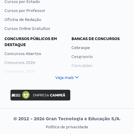
Cursos por Estado
Cursos por Professor
Oficina de Redação
Cursos Online Gratuitos
CONCURSOS PÚBLICOS EM
BANCAS DE CONCURSOS
DESTAQUE
Cebraspe
Concursos Abertos
Cesgranrio
Concursos 2026
Consulplan
Concursos 2025
FCC
Veja mais
Concurso Nacional Unificado
FGV
Concurso Ibama
Idecan
Concurso MPU
Selecon
Editais publicados
Uniase
© 2012 - 2026 Gran Tecnologia e Educação S/A.
Vunesp
Política de privacidade
CONCURSOS POR PROFISSÃO
EXAME DE ORDEM