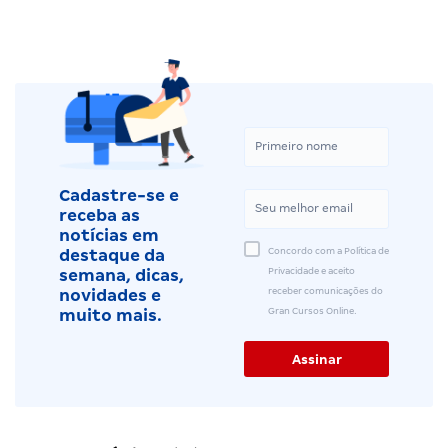
Cadastre-se e
receba as
notícias em
Concordo com a Política de
destaque da
Privacidade e aceito
semana, dicas,
receber comunicações do
novidades e
Gran Cursos Online.
muito mais.