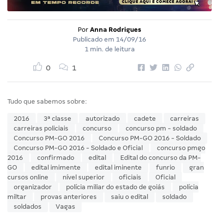
Por
Anna Rodrigues
Publicado em
14/09/16
1 min. de leitura
0
1
Tudo que sabemos sobre:
2016
3ª classe
autorizado
cadete
carreiras
carreiras policiais
concurso
concurso pm - soldado
Concurso PM-GO 2016
Concurso PM-GO 2016 - Soldado
Concurso PM-GO 2016 - Soldado e Oficial
concurso pmgo
2016
confirmado
edital
Edital do concurso da PM-
GO
edital imimente
edital iminente
funrio
gran
cursos online
nível superior
oficiais
Oficial
organizador
polícia miliar do estado de goiás
polícia
miltar
provas anteriores
saiu o edital
soldado
soldados
Vagas