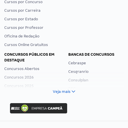
Cursos por Concurso
Cursos por Carreira
Cursos por Estado
Cursos por Professor
Oficina de Redação
Cursos Online Gratuitos
CONCURSOS PÚBLICOS EM
BANCAS DE CONCURSOS
DESTAQUE
Cebraspe
Concursos Abertos
Cesgranrio
Concursos 2026
Consulplan
Concursos 2025
FCC
Veja mais
Concurso Nacional Unificado
FGV
Concurso Ibama
Idecan
Concurso MPU
Selecon
Editais publicados
Uniase