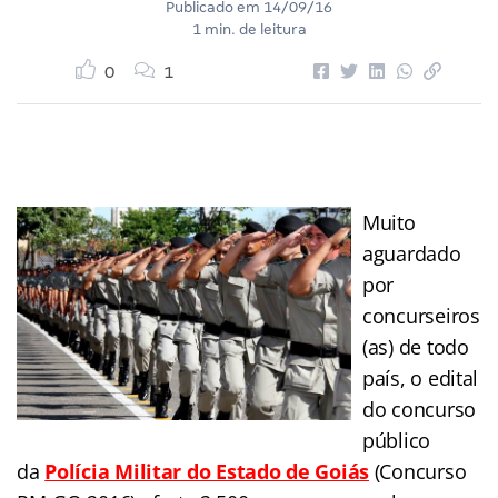
Publicado em
14/09/16
1 min. de leitura
0
1
Muito
aguardado
por
concurseiros
(as) de todo
país, o edital
do concurso
público
da
Polícia Militar do Estado de Goiás
(Concurso