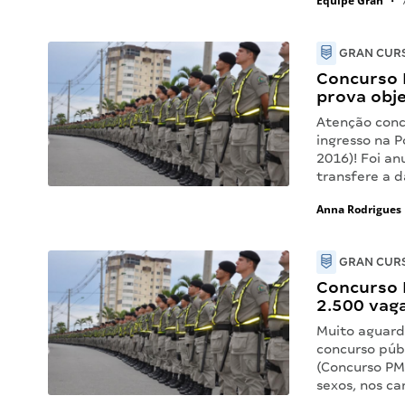
Equipe Gran
•
7
GRAN CURS
Concurso 
prova obje
Atenção conc
ingresso na P
2016)! Foi an
transfere a 
Anna Rodrigues
GRAN CURS
Concurso 
2.500 vagas
Muito aguarda
concurso públ
(Concurso PM
sexos, nos c