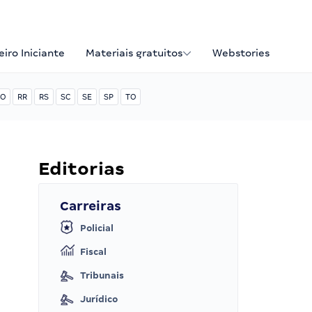
iro Iniciante
Materiais gratuitos
Webstories
O
RR
RS
SC
SE
SP
TO
Editorias
Carreiras
Policial
Fiscal
Tribunais
Jurídico