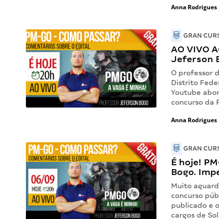
Anna Rodrigues
GRAN CURS
AO VIVO A
Jeferson 
O professor d
Distrito Fede
Youtube abor
concurso da P
Anna Rodrigues
GRAN CURS
É hoje! P
Bogo. Impe
Muito aguarda
concurso públ
publicado e o
cargos de So