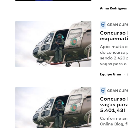
Anna Rodrigues
GRAN CURS
Concurso 
esquematiz
Após muita es
do concurso 
sendo 2.420 
vagas para o
Equipe Gran
•
6
GRAN CURS
Concurso 
vagas para
5.401,43!
Conforme anu
Online Blog, 