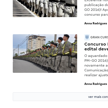
Excelente no
publicação do
GO 2016)! Ap
concurso para
Anna Rodrigues
GRAN CURS
Concurso 
edital dev
O aguardado c
PM-GO 2016),
novamente ad
Comunicação 
realizar ajus
Anna Rodrigues
ver mais co