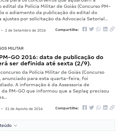
tícia para os concurseiros que aguardam a
 edital da Polícia Militar de Goiás (Concurso PM-
ós o adiamento da publicação do edital do
 ajustes por solicitação da Advocacia Setorial…
Compartilhe:
•
2 de Setembro de 2016
OS MILITAR
PM-GO 2016: data de publicação do
erá ser definida até sexta (2/9).
oncurso da Polícia Militar de Goiás (Concurso
 anunciado para esta quarta-feira, foi
iado. A informação é da Assessoria de
da PM-GO que informou que a Seplag precisou
tes…
Compartilhe:
•
31 de Agosto de 2016
nteúdo