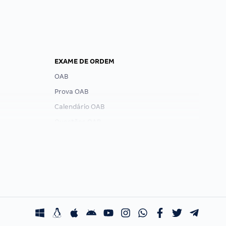
EXAME DE ORDEM
OAB
Prova OAB
Calendário OAB
Questões OAB
Recursos OAB
Exame de Ordem