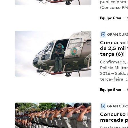
público para 
(Concurso P
Equipe Gran
•
6
GRAN CURS
Concurso 
de 2,5 mil
terça (6)!
Confirmado, o
Polícia Mili
2016 – Soldad
terça-feira, 
Equipe Gran
•
5
GRAN CURS
Concurso 
marcada p