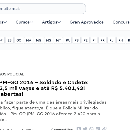
os
Cursos
Artigos
Gran Aprovados
Concurse
DF
ES
GO
MA
MG
MS
MT
PA
PB
PE
PI
PR
RJ
RN
R
OS POLICIAL
PM-GO 2016 – Soldado e Cadete:
2,5 mil vagas e até R$ 5.401,43!
 abertas!
a fazer parte de uma das áreas mais privilegiadas
blico, fique atento/a. É que a Polícia Militar do
iás – PM-GO (PM-GO 2016 oferece 2.420 para a
 de…
Compartilhe: