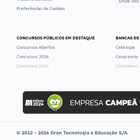
Envie-nos 
Preferências de Cookies
CONCURSOS PÚBLICOS EM DESTAQUE
BANCAS DE
Concursos Abertos
Cebraspe
Concursos 2026
Cesgranrio
Concursos 2025
Consulplan
Concurso Nacional Unificado
FCC
Concurso Ibama
FGV
Concurso MPU
Idecan
Editais publicados
Selecon
Uniase
Vunesp
© 2012 - 2026 Gran Tecnologia e Educação S/A.