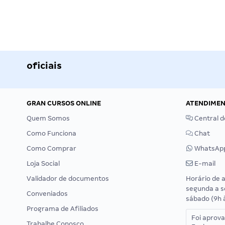
oficiais
GRAN CURSOS ONLINE
ATENDIME
Quem Somos
Central d
Como Funciona
Chat
Como Comprar
WhatsAp
Loja Social
E-mail
Validador de documentos
Horário de 
segunda a s
Conveniados
sábado (9h 
Programa de Afiliados
Foi aprov
Trabalhe Conosco