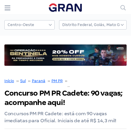
Início
››
Sul
››
Paraná
››
PM PR
››
Concurso PM PR
››
Concurso PM P
Concurso PM PR Cadete: 90 vagas;
acompanhe aqui!
Concursos PM PR Cadete: está com 90 vagas
imediatas para Oficial. Iniciais de até R$ 14,3 mil!