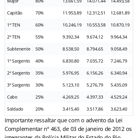
Major
80%
13.661,59
14.071,44
14.493,58
1
Capitão
70%
11.953,89
12.312,51
12.681,89
1
1º TEN
60%
10.246,19
10.553,58
10.870,19
1
2º TEN
55%
9.392,34
9.674,12
9.964,34
1
Subtenente
50%
8.538,50
8.794,65
9.058,49
9
1º Sargento
40%
6.830,80
7.035,72
7.246,79
7
2º Sargento
35%
5.976,95
6.156,26
6.340,94
6
3º Sargento
30%
5.123,10
5.276,79
5.435,09
5
Cabo
25%
4.269,25
4.397,33
4.529,24
4
Soldado
20%
3.415,40
3.517,86
3.623,40
3
Importante ressaltar que com o advento da Lei
Complementar nº 463, de 03 de janeiro de 2012 os
integrantes da Polícia Militar do Estado do Rio