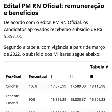
Edital PM RN Oficial: remuneração
e benefícios
De acordo com o edital PM RN Oficial, os
candidatos aprovados receberão subsídio de R$
5.357,73.
Segundo a tabela, com vigência a partir de março
de 2022, o subsídio dos Militares segue abaixo:
Tabela de
Pos/Grad
Percentual
I
II
III
I
Coronel
100%
17.076,99
17.589,30
18.116,98
1
Tenente
90%
15.369,29
15.830,37
16.305,28
1
Coronel