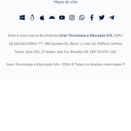
Mapa do site
Concursos Educação
Prova OAB
Concursos Fiscais
Calendário OAB
Concursos Jurídicos
Questões OAB
Concursos Militares
Recursos OAB
Gran é uma marca da empresa
Gran Tecnologia e Educação S/A
, CNPJ:
Concursos Policiais
Exame de Ordem
18.260.822/0001-77, SBS Quadra 02, Bloco J, Lote 10, Edifício Carlton
Concursos Saúde
Tower, Sala 201, 2º Andar, Asa Sul, Brasília-DF, CEP 70.070-120.
Concursos Tribunais
Gran Tecnologia e Educação S/A - 2026 © Todos os direitos reservados ®
Residência Multiprofissional