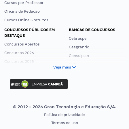
Cursos por Professor
Oficina de Redação
Cursos Online Gratuitos
CONCURSOS PÚBLICOS EM
BANCAS DE CONCURSOS
DESTAQUE
Cebraspe
Concursos Abertos
Cesgranrio
Concursos 2026
Consulplan
Concursos 2025
FCC
Veja mais
Concurso Nacional Unificado
FGV
Concurso Ibama
Idecan
Concurso MPU
Selecon
Editais publicados
Uniase
© 2012 - 2026 Gran Tecnologia e Educação S/A.
Vunesp
Política de privacidade
CONCURSOS POR PROFISSÃO
EXAME DE ORDEM
Termos de uso
Concursos Administrativos
OAB