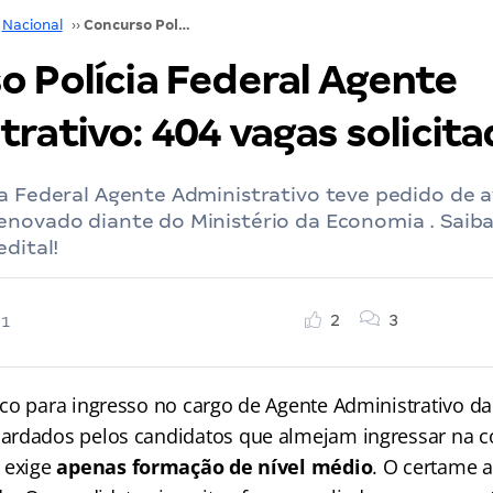
Nacional
››
Concurso Polícia Federal Agente Administrativo: 404 vagas solicitadas!
o Polícia Federal Agente
rativo: 404 vagas solicita
a Federal Agente Administrativo teve pedido de a
enovado diante do Ministério da Economia . Saiba
edital!
2
3
21
co para ingresso no cargo de Agente Administrativo d
ardados pelos candidatos que almejam ingressar na 
 exige
apenas formação de nível médio
. O certame a