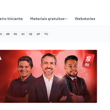
iro Iniciante
Materiais gratuitos
Webstories
O
RR
RS
SC
SE
SP
TO