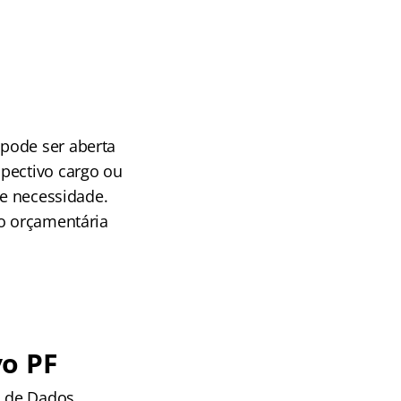
pode ser aberta
pectivo cargo ou
me necessidade.
ão orçamentária
vo PF
o de Dados