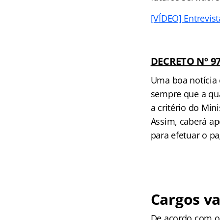
[VÍDEO] Entrevis
DECRETO Nº 97
Uma boa notícia 
sempre que a qua
a critério do Min
Assim, caberá ap
para efetuar o p
Cargos va
De acordo com o 