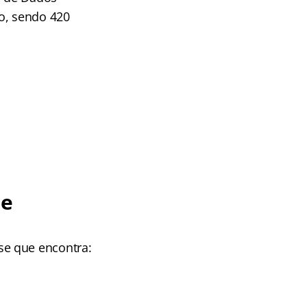
o, sendo 420
 e
se que encontra: