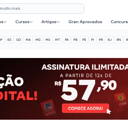
os
Cursos
Artigos
Gran Aprovados
Concurse
DF
ES
GO
MA
MG
MS
MT
PA
PB
PE
PI
PR
RJ
RN
R