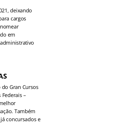
2021, deixando
 para cargos
s nomear
ando em
administrativo
AS
o do Gran Cursos
 Federais –
 melhor
atuação. Também
 já concursados e