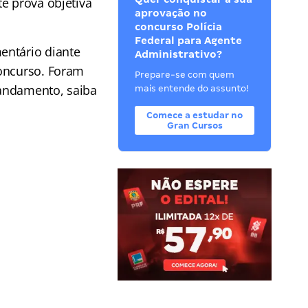
e prova objetiva
aprovação no
concurso Polícia
Federal para Agente
entário diante
Administrativo?
concurso. Foram
Prepare-se com quem
 andamento, saiba
mais entende do assunto!
Comece a estudar no
Gran Cursos