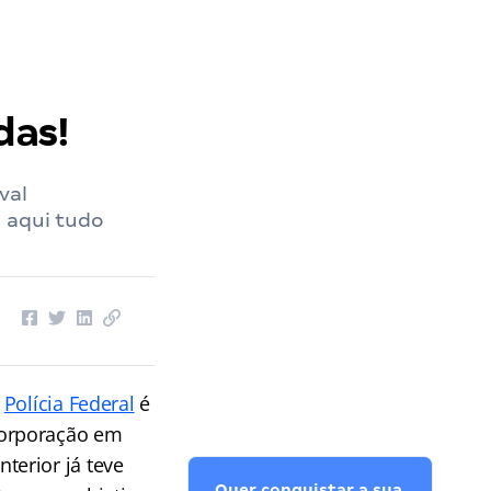
das!
val
 aqui tudo
a
Polícia Federal
é
corporação em
nterior já teve
Quer conquistar a sua