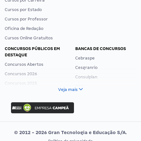
Cursos por Carreira
Cursos por Estado
Cursos por Professor
Oficina de Redação
Cursos Online Gratuitos
CONCURSOS PÚBLICOS EM
BANCAS DE CONCURSOS
DESTAQUE
Cebraspe
Concursos Abertos
Cesgranrio
Concursos 2026
Consulplan
Concursos 2025
FCC
Veja mais
Concurso Nacional Unificado
FGV
Concurso Ibama
Idecan
Concurso MPU
Selecon
Editais publicados
Uniase
© 2012 - 2026 Gran Tecnologia e Educação S/A.
Vunesp