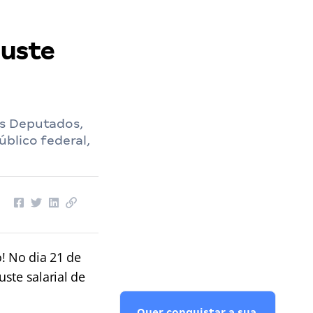
juste
os Deputados,
blico federal,
o! No dia 21 de
ste salarial de
Quer conquistar a sua