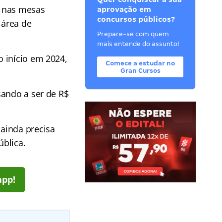
s nas mesas
aprovação em
concursos públicos?
 área de
Prepare-se com quem
mais entende do assunto!
 início em 2024,
Comece a estudar no
Gran Cursos
sando a ser de R$
ainda precisa
ública.
app!