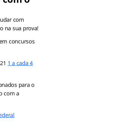
ajudar com
o na sua prova!
s em concursos
021
1 a cada 4
onados para o
ão com a
ederal