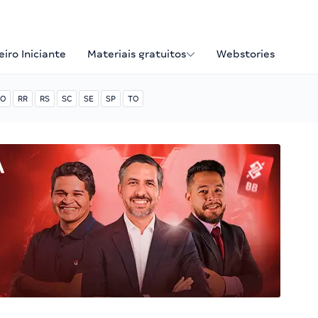
iro Iniciante
Materiais gratuitos
Webstories
O
RR
RS
SC
SE
SP
TO