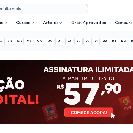
os
Cursos
Artigos
Gran Aprovados
Concurse
DF
ES
GO
MA
MG
MS
MT
PA
PB
PE
PI
PR
RJ
RN
R