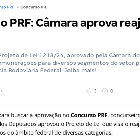
rso PRF
››
Concurso PRF: Câmara aprova reajuste salarial!
o PRF: Câmara aprova rea
Projeto de Lei 1213/24, aprovado pela Câmara d
remunerações para diversos segmentos do setor pú
cia Rodoviária Federal. Saiba mais!
3
0
24
para buscar a aprovação no
Concurso PRF
, concurseir
os Deputados aprovou o Projeto de Lei que visa o reaju
os do âmbito federal de diversas categorias.