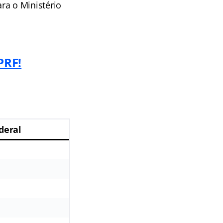
a o Ministério
PRF!
deral