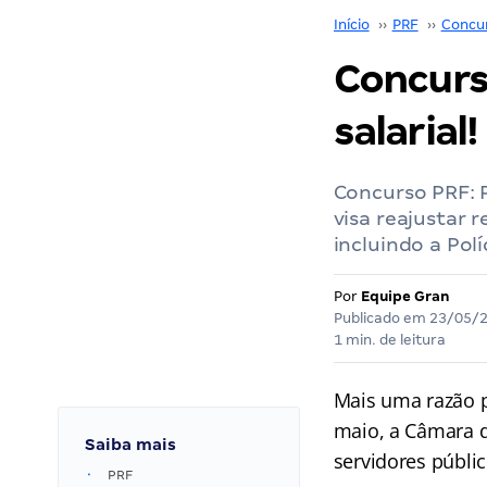
Início
››
PRF
››
Concu
Concurs
salarial!
Concurso PRF: 
visa reajustar 
incluindo a Polí
Por
Equipe Gran
Publicado em
23/05/
1 min. de leitura
Mais uma razão 
maio, a Câmara d
Saiba mais
servidores públic
PRF