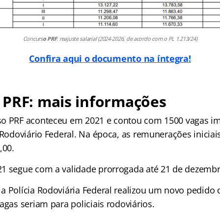
Concurs
o PRF
: reajuste salarial (2024-2026, de acordo com o PL 1.213/24)
Confira aqui o documento na íntegra
!
 PRF: mais informações
so PRF aconteceu em 2021 e contou com 1500 vagas im
l Rodoviário Federal. Na época, as remunerações inicia
,00.
1 segue com a validade prorrogada até 21 de dezembr
a Polícia Rodoviária Federal realizou um novo pedido 
agas seriam para policiais rodoviários.