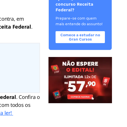
concurso Receita
Federal?
contra, em
Prepare-se com quem
mais entende do assunto!
eita Federal
.
Comece a estudar no
Gran Cursos
Federal
. Confira o
com todos os
a ler!