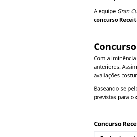
A equipe
Gran Cu
concurso Receit
Concurso 
Com a iminência 
anteriores. Assi
avaliações costu
Baseando-se pelo
previstas para o
Concurso Recei