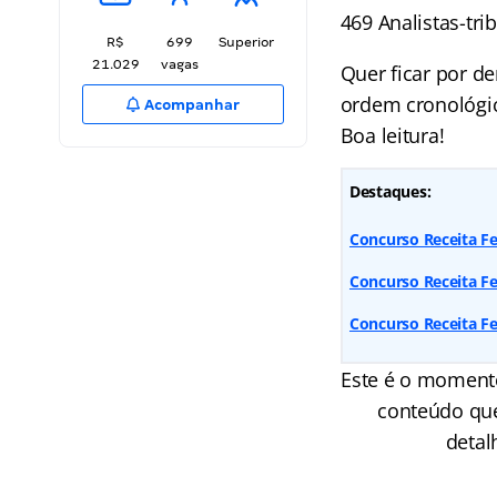
469 Analistas-tri
R$
699
Superior
21.029
vagas
Quer ficar por d
ordem cronológic
Acompanhar
Boa leitura!
Destaques:
Concurso Receita F
Concurso Receita Fe
Concurso Receita F
Este é o moment
conteúdo qu
detal