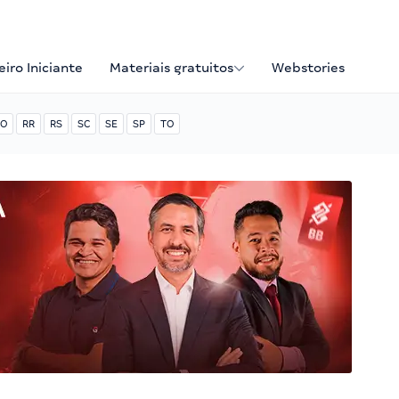
iro Iniciante
Materiais gratuitos
Webstories
O
RR
RS
SC
SE
SP
TO