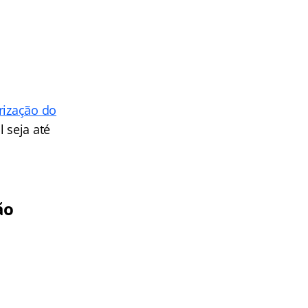
o
rização do
 seja até
ão