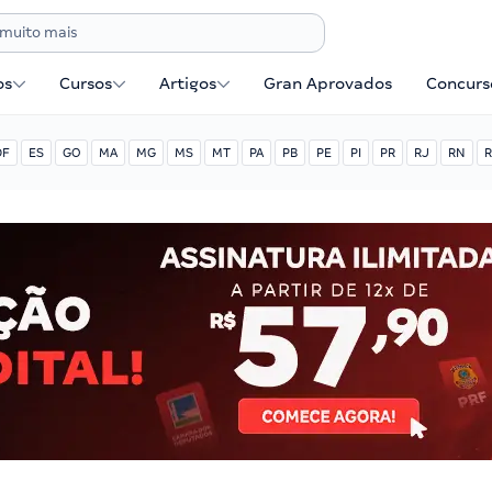
os
Cursos
Artigos
Gran Aprovados
Concurse
DF
ES
GO
MA
MG
MS
MT
PA
PB
PE
PI
PR
RJ
RN
R