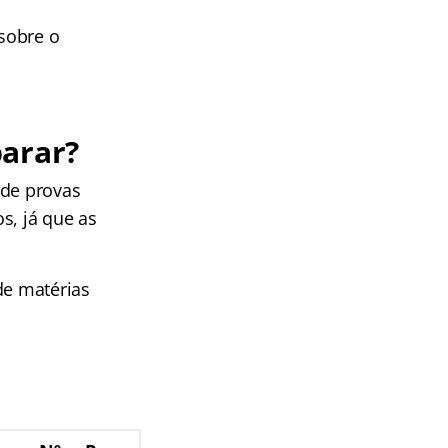
sobre o
parar?
 de provas
s, já que as
de matérias