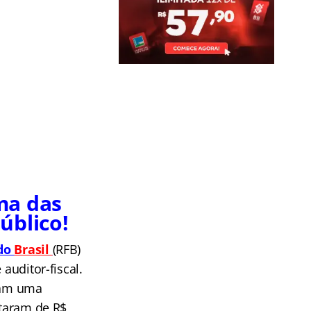
ma das
úblico!
 do
Brasil
(
RFB)
auditor-fiscal.
eram uma
ltaram de R$