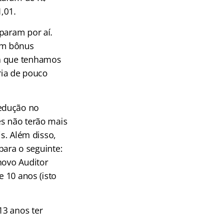
1,01.
param por aí.
am bônus
ra que tenhamos
ria de pouco
redução no
es não terão mais
is. Além disso,
ara o seguinte:
novo Auditor
e 10 anos (isto
13 anos ter