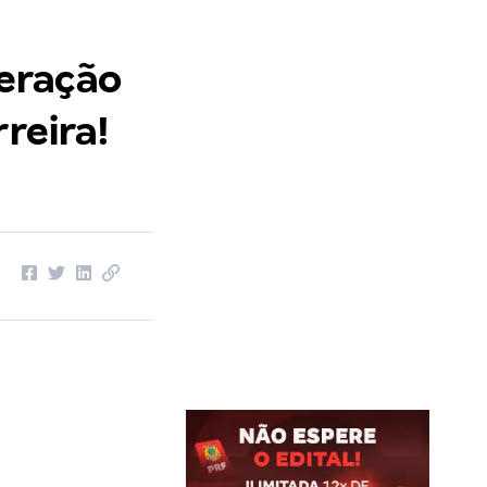
eração
reira!