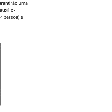
garantirão uma
auxílio-
or pessoa) e