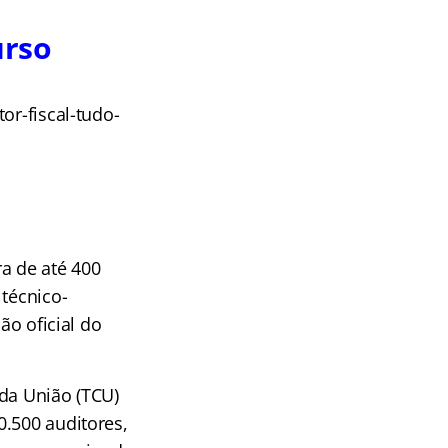
urso
or-fiscal-tudo-
a de até 400
 técnico-
ão oficial do
 da União (TCU)
0.500 auditores,