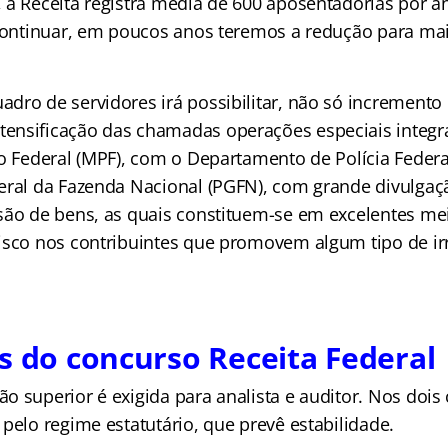
 a Receita registra média de 600 aposentadorias por an
 continuar, em poucos anos teremos a redução para ma
dro de servidores irá possibilitar, não só incremento
ensificação das chamadas operações especiais integ
co Federal (MPF), com o Departamento de Polícia Feder
eral da Fazenda Nacional (PGFN), com grande divulgaç
são de bens, as quais constituem-se em excelentes m
isco nos contribuintes que promovem algum tipo de ir
s do concurso Receita Federal
 superior é exigida para analista e auditor. Nos dois 
pelo regime estatutário, que prevê estabilidade.