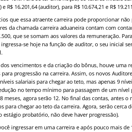
a) e R$ 16.201,64 (auditor), para R$ 10.674,21 e R$ 19.21
cios que essa atraente carreira pode proporcionar não 
dores da chamada carreira aduaneira contam com cont
 7.500, que se somam aos valores da remuneração. Pa
ingressa-se hoje na função de auditor, o seu inicial se
l.
 dos vencimentos e da criação do bônus, houve uma 
 para progressão na carreira. Assim, os novos Auditor
níveis salariais para chegar ao teto, mas apenas 9 níve
dução no tempo mínimo para passagem de um nível p
8 meses, agora serão 12. No final das contas, antes o 
s para chegar ao teto da carreira. Agora, serão cerca d
o estágio probatório, não deve haver progressão).
você ingressar em uma carreira e após pouco mais de 