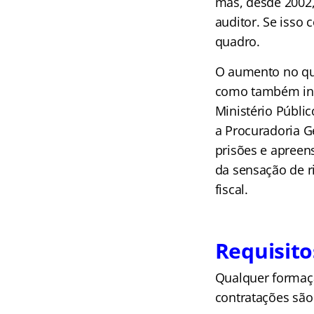
mas, desde 2002,
auditor. Se isso
quadro.
O aumento no qua
como também int
Ministério Públi
a Procuradoria G
prisões e apreen
da sensação de r
fiscal.
Requisito
Qualquer formação
contratações são 