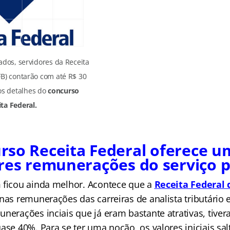
dos, servidores da Receita
FB) contarão com até R$ 30
os detalhes do
concurso
ta Federal.
rso Receita Federal oferece u
es remunerações do serviço p
 ficou ainda melhor. Acontece que a
Receita Federal
nas remunerações das carreiras de analista tributário e 
unerações inciais que já eram bastante atrativas, tiv
ase 40%. Para se ter uma noção, os valores iniciais sa