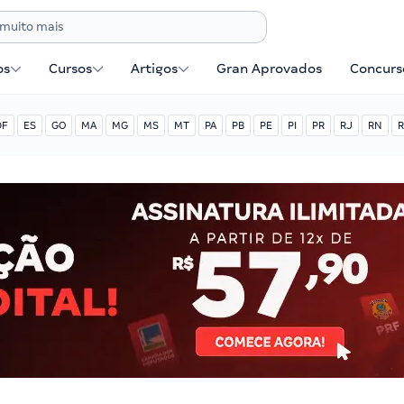
os
Cursos
Artigos
Gran Aprovados
Concurse
DF
ES
GO
MA
MG
MS
MT
PA
PB
PE
PI
PR
RJ
RN
R