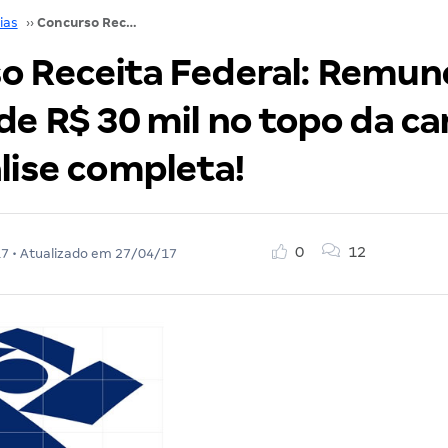
ias
››
Concurso Receita Federal: Remuneração agora é de R$ 30 mil no topo da carreira! Veja análise completa!
o Receita Federal: Remun
de R$ 30 mil no topo da car
lise completa!
0
12
17
• Atualizado em
27/04/17