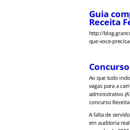
Guia com
Receita F
http://blog.granc
que-voce-precisa-
Concurso 
Ao que tudo indi
vagas para a carr
administrativo (A
concurso Receita
A falta de servid
em auditoria rea