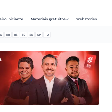
iro Iniciante
Materiais gratuitos
Webstories
O
RR
RS
SC
SE
SP
TO