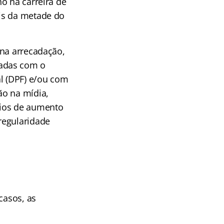
o na carreira de
is da metade do
 na arrecadação,
radas com o
al (DPF) e/ou com
ão na mídia,
eios de aumento
regularidade
casos, as