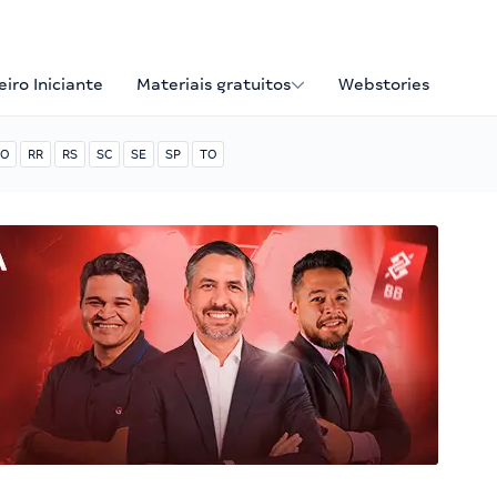
iro Iniciante
Materiais gratuitos
Webstories
O
RR
RS
SC
SE
SP
TO