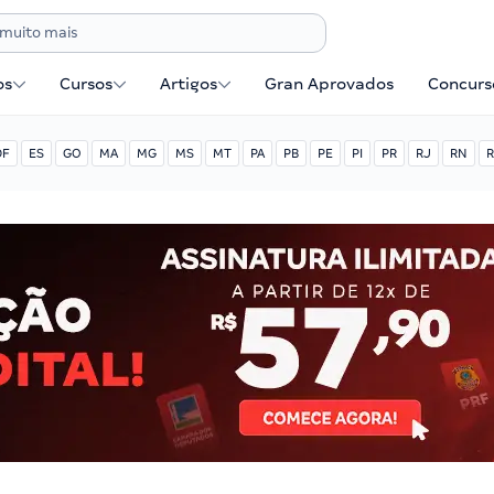
os
Cursos
Artigos
Gran Aprovados
Concurse
DF
ES
GO
MA
MG
MS
MT
PA
PB
PE
PI
PR
RJ
RN
R