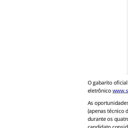
O gabarito ofici
eletrônico
www.s
As oportunidades 
(apenas técnico d
durante os quatr
candidato consid