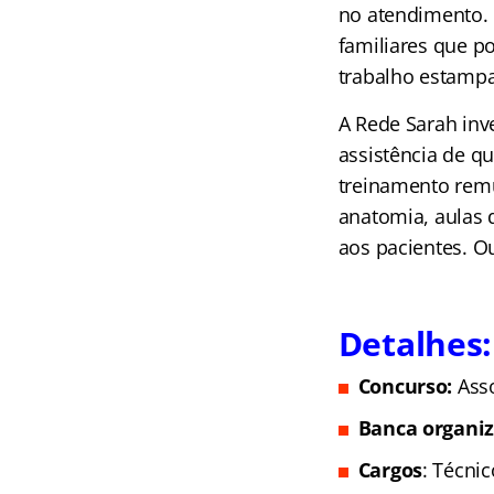
no atendimento. 
familiares que po
trabalho estampa
A Rede Sarah inv
assistência de qu
treinamento remu
anatomia, aulas 
aos pacientes. O
Detalhes:
Concurso:
Asso
Banca organi
Cargos
: Técni