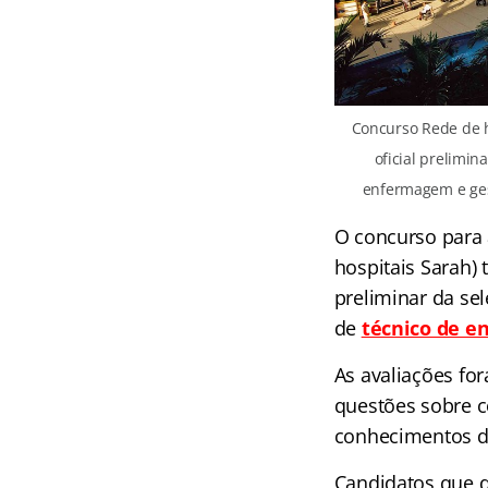
Concurso Rede de h
oficial prelimin
enfermagem e gess
O concurso para
hospitais Sarah) t
preliminar da se
de
técnico de 
As avaliações fo
questões sobre c
conhecimentos d
Candidatos que d