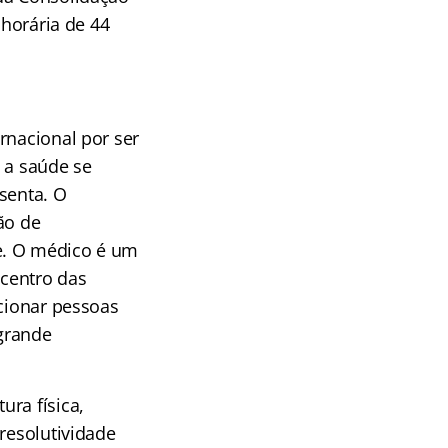
 horária de 44
rnacional por ser
 a saúde se
senta. O
ão de
e. O médico é um
 centro das
ecionar pessoas
grande
ra física,
resolutividade