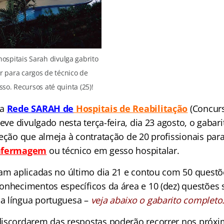
ospitais Sarah divulga gabrito
ar para cargos de técnico de
o. Recursos até quinta (25)!
 a
Rede SARAH de
Hospitais de Reabilitação
(Concur
eve divulgado nesta terça-feira, dia 23 agosto, o gabarit
leção que almeja à contratação de 20 profissionais par
enfermagem
ou técnico em gesso hospitalar.
ram aplicadas no último dia 21 e contou com 50 questõ
onhecimentos específicos da área e 10 (dez) questões 
a língua portuguesa –
veja abaixo o gabarito completo
iscordarem das respostas poderão recorrer nos próxim