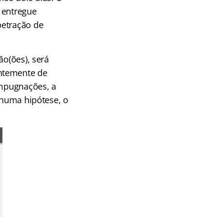
r entregue
petração de
ão(ões), será
entemente de
impugnações, a
nhuma hipótese, o