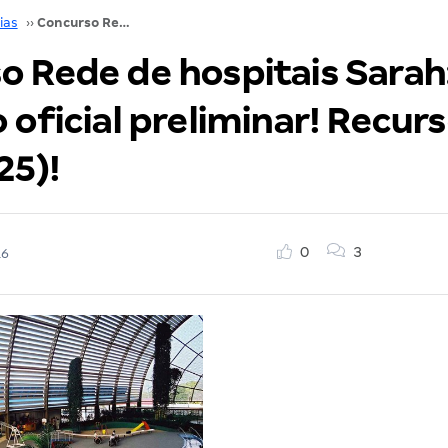
ias
››
Concurso Rede de hospitais Sarah: Saiu o gabarito oficial preliminar! Recursos até quinta (25)!
 Rede de hospitais Sarah:
 oficial preliminar! Recur
25)!
0
3
16