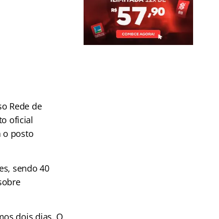
so Rede de
o oficial
a o posto
es, sendo 40
sobre
.
os dois dias. O