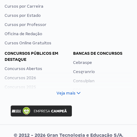
Cursos por Carreira
Cursos por Estado
Cursos por Professor
Oficina de Redação
Cursos Online Gratuitos
CONCURSOS PÚBLICOS EM
BANCAS DE CONCURSOS
DESTAQUE
Cebraspe
Concursos Abertos
Cesgranrio
Concursos 2026
Consulplan
Concursos 2025
FCC
Veja mais
Concurso Nacional Unificado
FGV
Concurso Ibama
Idecan
Concurso MPU
Selecon
Editais publicados
Uniase
© 2012 - 2026 Gran Tecnologia e Educação S/A.
Vunesp