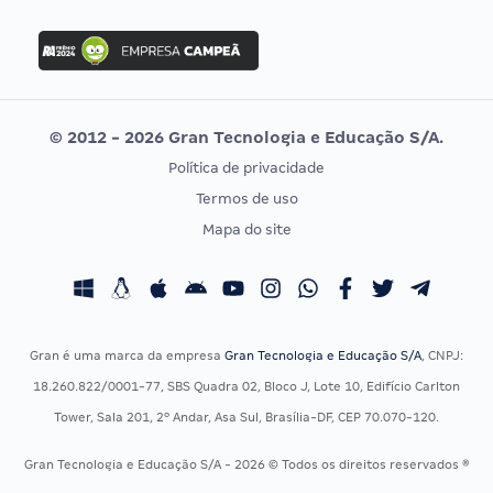
FGV
Concurso Ibama
Idecan
Concurso MPU
Selecon
Editais publicados
Uniase
© 2012 - 2026 Gran Tecnologia e Educação S/A.
Vunesp
Política de privacidade
CONCURSOS POR PROFISSÃO
EXAME DE ORDEM
Termos de uso
Concursos Administrativos
OAB
Mapa do site
Concursos Educação
Prova OAB
Concursos Fiscais
Calendário OAB
Concursos Jurídicos
Questões OAB
Concursos Militares
Recursos OAB
Gran é uma marca da empresa
Gran Tecnologia e Educação S/A
, CNPJ:
Concursos Policiais
Exame de Ordem
18.260.822/0001-77, SBS Quadra 02, Bloco J, Lote 10, Edifício Carlton
Concursos Saúde
Tower, Sala 201, 2º Andar, Asa Sul, Brasília-DF, CEP 70.070-120.
Concursos Tribunais
Gran Tecnologia e Educação S/A - 2026 © Todos os direitos reservados ®
Residência Multiprofissional