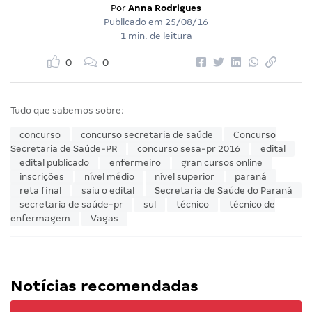
Por
Anna Rodrigues
Publicado em
25/08/16
1 min. de leitura
0
0
Tudo que sabemos sobre:
concurso
concurso secretaria de saúde
Concurso
Secretaria de Saúde-PR
concurso sesa-pr 2016
edital
edital publicado
enfermeiro
gran cursos online
inscrições
nível médio
nível superior
paraná
reta final
saiu o edital
Secretaria de Saúde do Paraná
secretaria de saúde-pr
sul
técnico
técnico de
enfermagem
Vagas
Notícias recomendadas