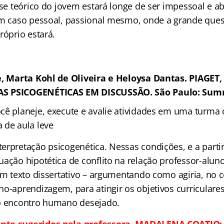
sse teórico do jovem estará longe de ser impessoal e abs
um caso pessoal, passional mesmo, onde a grande ques
róprio estará.
e, Marta Kohl de Oliveira e Heloysa Dantas.
PIAGET,
AS PSICOGENÉTICAS EM DISCUSSÃO
. São Paulo: Sum
ê planeje, execute e avalie atividades em uma turma do
 de aula leve
erpretação psicogenética. Nessas condições, e a partir
ação hipotética de conflito na relação professor-aluno
 um texto dissertativo – argumentando como agiria, no 
o-aprendizagem, para atingir os objetivos curriculares
 o encontro humano desejado.