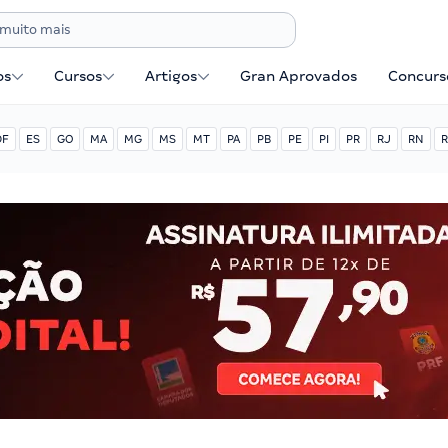
os
Cursos
Artigos
Gran Aprovados
Concurse
DF
ES
GO
MA
MG
MS
MT
PA
PB
PE
PI
PR
RJ
RN
R