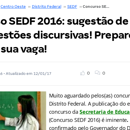
Centro Oeste
››
Distrito Federal
››
SEDF
››
Concurso SEDF 2016: sugestão de temas para questões discursivas! Prepare-se e garanta sua vaga!
o SEDF 2016: sugestão de
estões discursivas! Prepar
 sua vaga!
0
0
16
• Atualizado em
12/01/17
Muito aguardado pelos(as) concur
Distrito Federal. A publicação do e
concurso da
Secretaria de Educ
(Concurso SEDF 2016) é iminente
.
confirmado pelo Governador do DF