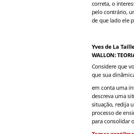
correta, o intere
pelo contrário, 
de que lado ele p
Yves de La Taill
WALLON: TEORI
Considere que voc
que sua dinâmica
em conta uma int
descreva uma situ
situação, redija
processo de ensin
para consolidar