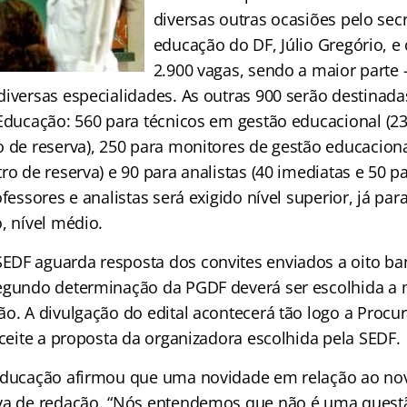
diversas outras ocasiões pelo sec
educação do DF, Júlio Gregório, e
2.900 vagas, sendo a maior parte –
iversas especialidades. As outras 900 serão destinadas
 Educação: 560 para técnicos em gestão educacional (2
o de reserva), 250 para monitores de gestão educaciona
ro de reserva) e 90 para analistas (40 imediatas e 50 p
ofessores e analistas será exigido nível superior, já par
, nível médio.
DF aguarda resposta dos convites enviados a oito ba
egundo determinação da PGDF deverá ser escolhida a 
ão. A divulgação do edital acontecerá tão logo a Procu
aceite a proposta da organizadora escolhida pela SEDF.
Educação afirmou que uma novidade em relação ao no
va de redação. “Nós entendemos que não é uma questã