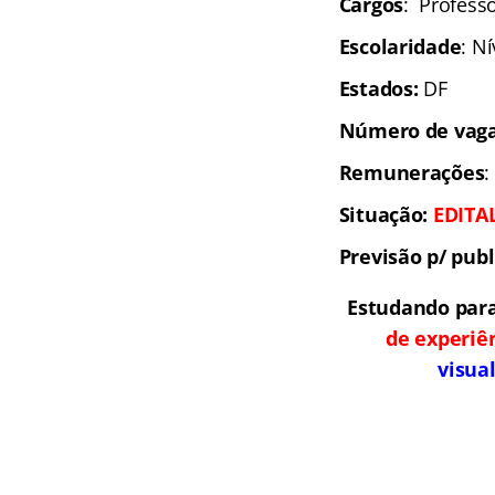
Cargos
: Professo
Escolaridade
: N
Estados:
DF
Número de vaga
Remunerações
:
Situação:
EDITA
Previsão p/ publ
Estudando par
de experiê
visua