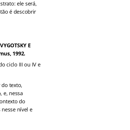
trato: ele será,
tão é descobrir
 VYGOTSKY E
mus, 1992.
 ciclo III ou IV e
 do texto,
, e, nessa
contexto do
 nesse nível e