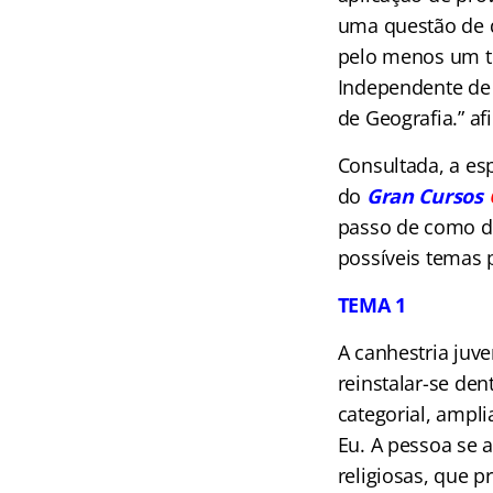
uma questão de q
pelo menos um te
Independente de e
de Geografia.” a
Consultada, a es
do
Gran Cursos
passo de como de
possíveis temas 
TEMA 1
A canhestria juv
reinstalar-se den
categorial, ampli
Eu. A pessoa se a
religiosas, que p