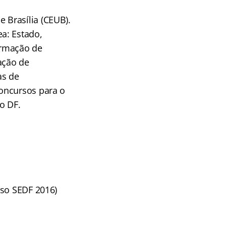
e Brasília (CEUB).
a: Estado,
formação de
ação de
as de
oncursos para o
o DF.
rso SEDF 2016)