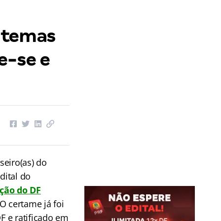
 temas
e-se e
seiro(as) do
dital do
ação do DF
O certame já foi
 e ratificado em