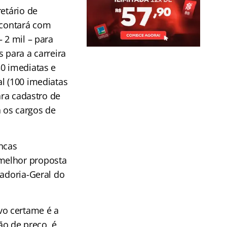
retário de
 contará com
 2 mil – para
 para a carreira
30 imediatas e
l (100 imediatas
ara cadastro de
a os cargos de
ncas
melhor proposta
radoria-Geral do
vo certame é a
o de preço, é