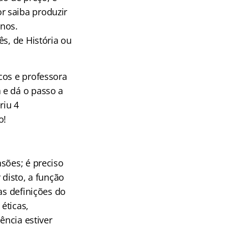
r saiba produzir
unos.
s, de História ou
cos e professora
 e dá o passo a
riu 4
o!
sões; é preciso
 disto, a função
as definições do
éticas,
ência estiver