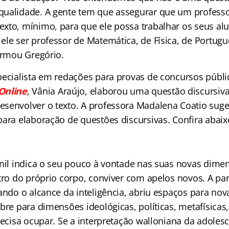
ualidade. A gente tem que assegurar que um professo
xto, mínimo, para que ele possa trabalhar os seus al
le ser professor de Matemática, de Física, de Portuguê
firmou Gregório.
pecialista em redações para provas de concursos públi
Online
, Vânia Araújo, elaborou uma questão discursiva
senvolver o texto. A professora Madalena Coatio suge
para elaboração de questões discursivas. Confira abaix
enil indica o seu pouco à vontade nas suas novas dimen
tro do próprio corpo, conviver com apelos novos. A par
ando o alcance da inteligência, abriu espaços para nov
bre para dimensões ideológicas, políticas, metafísicas, 
recisa ocupar. Se a interpretação walloniana da adolesc