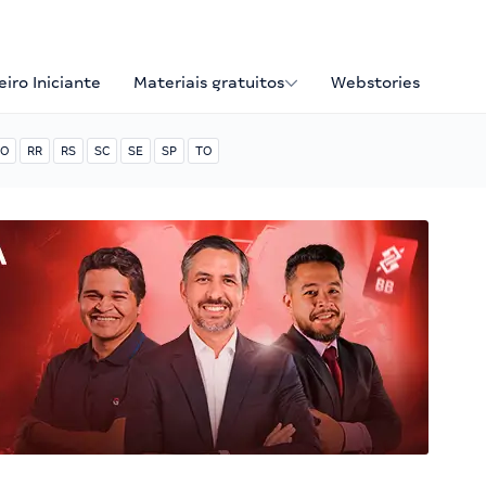
iro Iniciante
Materiais gratuitos
Webstories
O
RR
RS
SC
SE
SP
TO