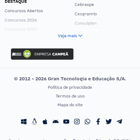
DESTAQUE
Cebraspe
Concursos Abertos
Cesgranrio
Concursos 2026
Consulplan
Concursos 2025
FCC
Veja mais
Concurso Nacional Unificado
FGV
Concurso Ibama
Idecan
Concurso MPU
Selecon
Editais publicados
Uniase
© 2012 - 2026 Gran Tecnologia e Educação S/A.
Vunesp
Política de privacidade
CONCURSOS POR PROFISSÃO
EXAME DE ORDEM
Termos de uso
Concursos Administrativos
OAB
Mapa do site
Concursos Educação
Prova OAB
Concursos Fiscais
Calendário OAB
Concursos Jurídicos
Questões OAB
Concursos Militares
Recursos OAB