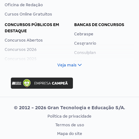
Oficina de Redação
Cursos Online Gratuitos
CONCURSOS PÚBLICOS EM
BANCAS DE CONCURSOS
DESTAQUE
Cebraspe
Concursos Abertos
Cesgranrio
Concursos 2026
Consulplan
Concursos 2025
FCC
Veja mais
Concurso Nacional Unificado
FGV
Concurso Ibama
Idecan
Concurso MPU
Selecon
Editais publicados
Uniase
© 2012 - 2026 Gran Tecnologia e Educação S/A.
Vunesp
Política de privacidade
CONCURSOS POR PROFISSÃO
EXAME DE ORDEM
Termos de uso
Concursos Administrativos
OAB
Mapa do site
Concursos Educação
Prova OAB