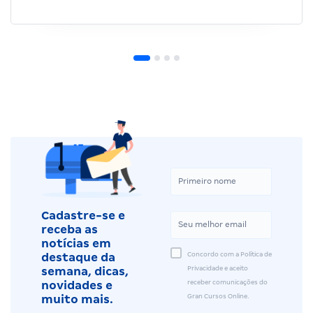
Cadastre-se e
receba as
notícias em
Concordo com a Política de
destaque da
Privacidade e aceito
semana, dicas,
receber comunicações do
novidades e
Gran Cursos Online.
muito mais.