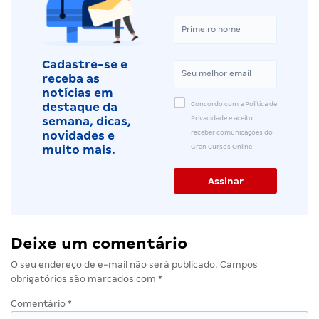
Cadastre-se e
receba as
notícias em
Concordo com a Política de
destaque da
Privacidade e aceito
semana, dicas,
receber comunicações do
novidades e
Gran Cursos Online.
muito mais.
Deixe um comentário
O seu endereço de e-mail não será publicado.
Campos
obrigatórios são marcados com
*
Comentário
*