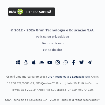
Concurso Nacional Unificado
FGV
Concurso Ibama
Idecan
Concurso MPU
Selecon
Editais publicados
Uniase
© 2012 - 2026 Gran Tecnologia e Educação S/A.
Vunesp
Política de privacidade
CONCURSOS POR PROFISSÃO
EXAME DE ORDEM
Termos de uso
Concursos Administrativos
OAB
Mapa do site
Concursos Educação
Prova OAB
Concursos Fiscais
Calendário OAB
Concursos Jurídicos
Questões OAB
Concursos Militares
Recursos OAB
Gran é uma marca da empresa
Gran Tecnologia e Educação S/A
, CNPJ:
Concursos Policiais
Exame de Ordem
18.260.822/0001-77, SBS Quadra 02, Bloco J, Lote 10, Edifício Carlton
Concursos Saúde
Tower, Sala 201, 2º Andar, Asa Sul, Brasília-DF, CEP 70.070-120.
Concursos Tribunais
Gran Tecnologia e Educação S/A - 2026 © Todos os direitos reservados ®
Residência Multiprofissional