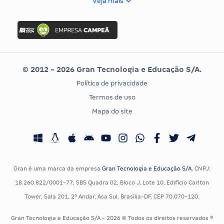
Veja mais
Concurso Nacional Unificado
FGV
Concurso Ibama
Idecan
Concurso MPU
Selecon
Editais publicados
Uniase
© 2012 - 2026 Gran Tecnologia e Educação S/A.
Vunesp
Política de privacidade
CONCURSOS POR PROFISSÃO
EXAME DE ORDEM
Termos de uso
Concursos Administrativos
OAB
Mapa do site
Concursos Educação
Prova OAB
Concursos Fiscais
Calendário OAB
Concursos Jurídicos
Questões OAB
Concursos Militares
Recursos OAB
Gran é uma marca da empresa
Gran Tecnologia e Educação S/A
, CNPJ:
Concursos Policiais
Exame de Ordem
18.260.822/0001-77, SBS Quadra 02, Bloco J, Lote 10, Edifício Carlton
Concursos Saúde
Tower, Sala 201, 2º Andar, Asa Sul, Brasília-DF, CEP 70.070-120.
Concursos Tribunais
Gran Tecnologia e Educação S/A - 2026 © Todos os direitos reservados ®
Residência Multiprofissional