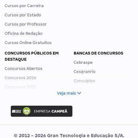
Cursos por Carreira
Cursos por Estado
Cursos por Professor
Oficina de Redação
Cursos Online Gratuitos
CONCURSOS PÚBLICOS EM
BANCAS DE CONCURSOS
DESTAQUE
Cebraspe
Concursos Abertos
Cesgranrio
Concursos 2026
Consulplan
Concursos 2025
FCC
Veja mais
Concurso Nacional Unificado
FGV
Concurso Ibama
Idecan
Concurso MPU
Selecon
Editais publicados
Uniase
© 2012 - 2026 Gran Tecnologia e Educação S/A.
Vunesp