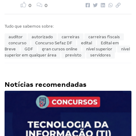
0
0
Tudo que sabemos sobre:
auditor
autorizado
carreiras
carreiras fiscais
concurso
Concurso Sefaz DF
edital
Edital em
Breve
GDF
gran cursos online
nível superior
nível
superior em qualquer área
previsto
servidores
Notícias recomendadas