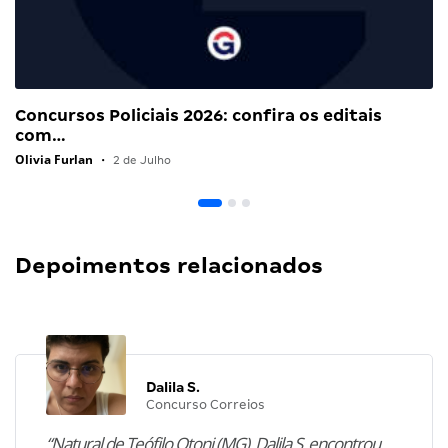
Concursos Policiais 2026: confira os editais
com…
Olivia Furlan
•
2 de Julho
Depoimentos relacionados
Dalila S.
Concurso Correios
“Natural de Teófilo Otoni (MG), Dalila S. encontrou