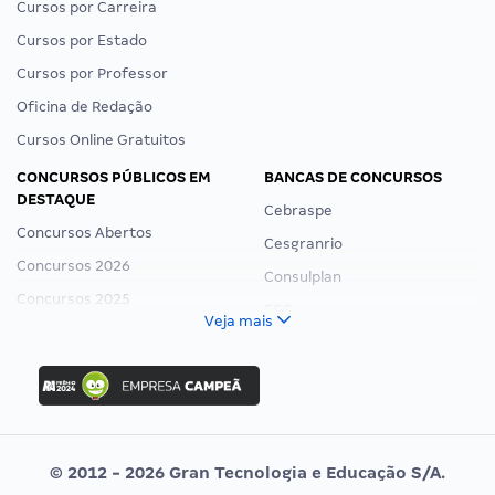
Cursos por Carreira
Cursos por Estado
Cursos por Professor
Oficina de Redação
Cursos Online Gratuitos
CONCURSOS PÚBLICOS EM
BANCAS DE CONCURSOS
DESTAQUE
Cebraspe
Concursos Abertos
Cesgranrio
Concursos 2026
Consulplan
Concursos 2025
FCC
Veja mais
Concurso Nacional Unificado
FGV
Concurso Ibama
Idecan
Concurso MPU
Selecon
Editais publicados
Uniase
© 2012 - 2026 Gran Tecnologia e Educação S/A.
Vunesp