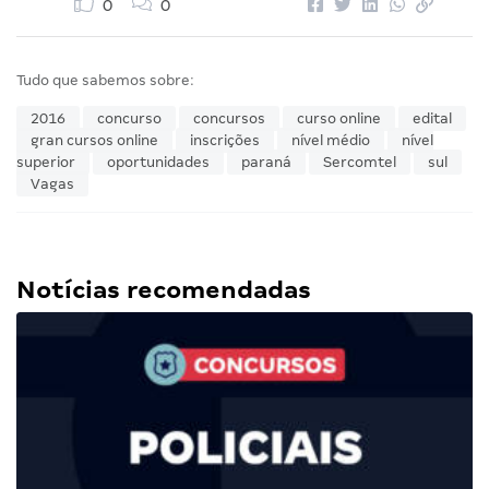
0
0
Tudo que sabemos sobre:
2016
concurso
concursos
curso online
edital
gran cursos online
inscrições
nível médio
nível
superior
oportunidades
paraná
Sercomtel
sul
Vagas
Notícias recomendadas